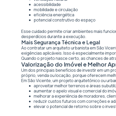
acessibilidade
mobilidade e circulação
eficiência energética
potencial construtivo do espaço
Esse cuidado permite criar ambientes mais funcio
desperdícios durante a execução.
Mais Segurança Técnica e Legal
Ao contratar um arquiteto urbanista em São Vice
exigências aplicáveis. Isso é especialmente imp
Quando o projeto nasce certo, as chances de atr
Valorização do Imóvel e Melhor A
Um dos principais benefícios de investir em um pr
próprio, venda ou locação, porque oferecem melhor
Em São Vicente, um projeto arquitetônico ou urban
aproveitar melhor terrenos e áreas subutil
aumentar o apelo visual e comercial do imó
melhorar a experiência de moradores, clien
reduzir custos futuros com correções e a
elevar o potencial de retorno sobre o inve