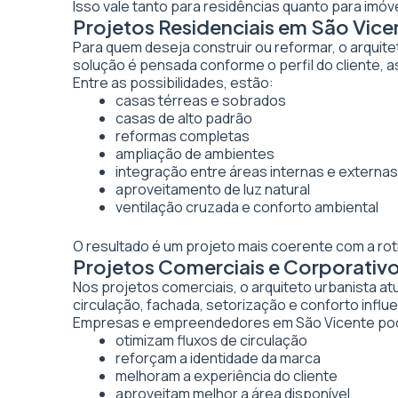
Isso vale tanto para residências quanto para imó
Projetos Residenciais em São Vice
Para quem deseja construir ou reformar, o arquite
solução é pensada conforme o perfil do cliente, as
Entre as possibilidades, estão:
casas térreas e sobrados
casas de alto padrão
reformas completas
ampliação de ambientes
integração entre áreas internas e externas
aproveitamento de luz natural
ventilação cruzada e conforto ambiental
O resultado é um projeto mais coerente com a rot
Projetos Comerciais e Corporativ
Nos projetos comerciais, o arquiteto urbanista a
circulação, fachada, setorização e conforto inf
Empresas e empreendedores em São Vicente pod
otimizam fluxos de circulação
reforçam a identidade da marca
melhoram a experiência do cliente
aproveitam melhor a área disponível