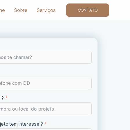
me
Sobre
Serviços
CONTATO
 ?
ojeto tem interesse ?