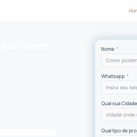
Ho
 São Vicente
Nome
m às necessidades e desejos dos
Whatsapp
uncionalidade em cada projeto
.
ciais e comerciais
com excelência.
is recentes de
design
.
Qual sua Cidade
imóvel e a experiência dos usuários.
Qual tipo de pr