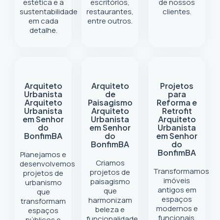
estética e a
escritórios,
de nossos
sustentabilidade
restaurantes,
clientes.
em cada
entre outros.
detalhe.
Arquiteto
Arquiteto
Projetos
Urbanista
de
para
Arquiteto
Paisagismo
Reforma e
Urbanista
Arquiteto
Retrofit
em Senhor
Urbanista
Arquiteto
do
em Senhor
Urbanista
Bonfim
BA
do
em Senhor
Bonfim
BA
do
Bonfim
BA
Planejamos e
Criamos
desenvolvemos
Transformamos
projetos de
projetos de
imóveis
paisagismo
urbanismo
antigos em
que
que
espaços
harmonizam
transformam
modernos e
beleza e
espaços
funcionais.
funcionalidade.
públicos e