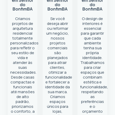
em Senhor
em Senhor
em Senhor
do
do
do
Bonfim
BA
Bonfim
BA
Bonfim
BA
Criamos
Se você
O design de
projetos de
deseja abrir
interiores é
arquitetura
ou reformar
essencial
residencial
um negócio
,
para garantir
totalmente
nossos
que cada
personalizados
projetos
ambiente
para refletir o
comerciais
tenha sua
seu estilo de
são
própria
vida e
planejados
identidade.
atender às
para atrair
Trabalhamos
suas
clientes,
para criar
necessidades.
otimizar a
espaços que
Desde casas
funcionalidade
combinam
compactas e
e fortalecer a
estética e
funcionais
identidade da
funcionalidade,
até mansões
sua marca.
respeitando
de alto
Criamos
as
padrão,
espaços
preferências
priorizamos
únicos para
e o
o conforto, a
lojas,
orçamento