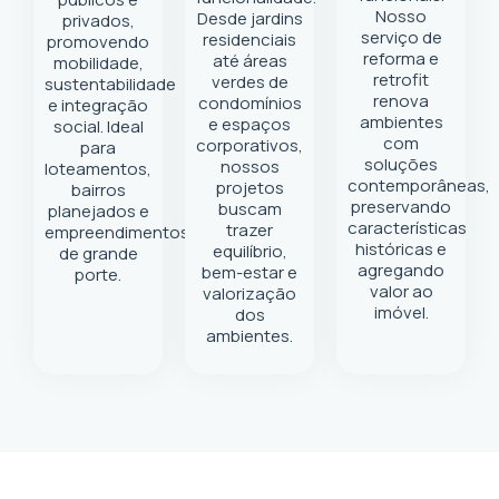
Nosso
Desde jardins
privados,
serviço de
residenciais
promovendo
reforma e
até áreas
mobilidade,
retrofit
verdes de
sustentabilidade
renova
condomínios
e integração
ambientes
e espaços
social. Ideal
com
corporativos,
para
soluções
nossos
loteamentos,
contemporâneas,
projetos
bairros
preservando
buscam
planejados e
características
trazer
empreendimentos
históricas e
equilíbrio,
de grande
agregando
bem-estar e
porte.
valor ao
valorização
imóvel.
dos
ambientes.