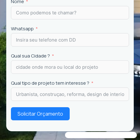
Projetos
exclusivos que valorizam o imóvel e a
Nome
experiência dos usuários.
Whatsapp
Qual sua Cidade ?
Qual tipo de projeto tem interesse ?
Solicitar Orçamento