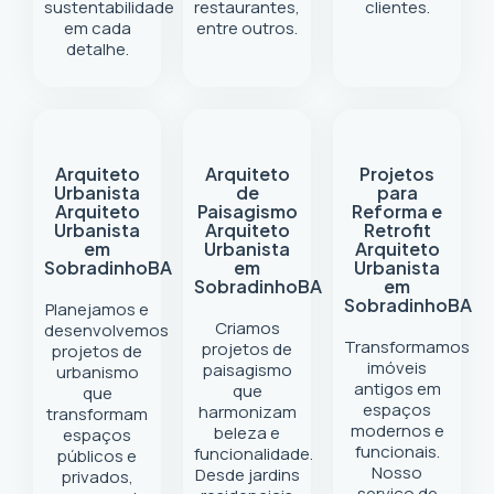
sustentabilidade
restaurantes,
clientes.
em cada
entre outros.
detalhe.
Arquiteto
Arquiteto
Projetos
Urbanista
de
para
Arquiteto
Paisagismo
Reforma e
Urbanista
Arquiteto
Retrofit
em
Urbanista
Arquiteto
Sobradinho
BA
em
Urbanista
Sobradinho
BA
em
Sobradinho
BA
Planejamos e
Criamos
desenvolvemos
Transformamos
projetos de
projetos de
imóveis
paisagismo
urbanismo
antigos em
que
que
espaços
harmonizam
transformam
modernos e
beleza e
espaços
funcionais.
funcionalidade.
públicos e
Nosso
Desde jardins
privados,
serviço de