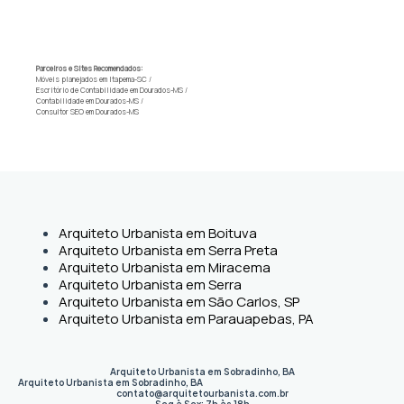
Parceiros e Sites Recomendados:
Móveis planejados em Itapema-SC
/
Escritório de Contabilidade em Dourados-MS
/
Contabilidade em Dourados-MS
/
Consultor SEO em Dourados-MS
Arquiteto Urbanista em Boituva
Arquiteto Urbanista em Serra Preta
Arquiteto Urbanista em Miracema
Arquiteto Urbanista em Serra
Arquiteto Urbanista em São Carlos, SP
Arquiteto Urbanista em Parauapebas, PA
Arquiteto Urbanista em Sobradinho, BA
Arquiteto Urbanista em Sobradinho
,
BA
contato@arquitetourbanista.com.br
Seg à Sex: 7h às 18h