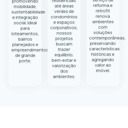
residenciais
promovendo
reforma e
até áreas
mobilidade,
retrofit
verdes de
sustentabilidade
renova
condomínios
e integração
ambientes
e espaços
social. Ideal
com
corporativos,
para
soluções
nossos
loteamentos,
contemporâneas,
projetos
bairros
preservando
buscam
planejados e
características
trazer
empreendimentos
históricas e
equilíbrio,
de grande
agregando
bem-estar e
porte.
valor ao
valorização
imóvel.
dos
ambientes.