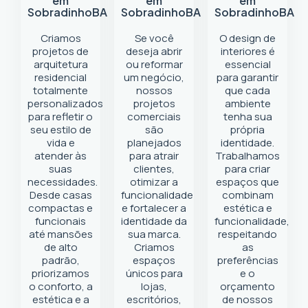
em
em
em
Sobradinho
BA
Sobradinho
BA
Sobradinho
BA
Criamos
Se você
O design de
projetos de
deseja abrir
interiores é
arquitetura
ou reformar
essencial
residencial
um negócio
,
para garantir
totalmente
nossos
que cada
personalizados
projetos
ambiente
para refletir o
comerciais
tenha sua
seu estilo de
são
própria
vida e
planejados
identidade.
atender às
para atrair
Trabalhamos
suas
clientes,
para criar
necessidades.
otimizar a
espaços que
Desde casas
funcionalidade
combinam
compactas e
e fortalecer a
estética e
funcionais
identidade da
funcionalidade,
até mansões
sua marca.
respeitando
de alto
Criamos
as
padrão,
espaços
preferências
priorizamos
únicos para
e o
o conforto, a
lojas,
orçamento
estética e a
escritórios,
de nossos