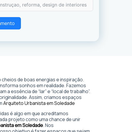
çamento
 cheios de boas energias e inspiração.
ransforma sonhos em realidade. Fazemos
 a essência de “lar” e “local de trabalho”.
 originalidade. Assim, criamos espaços
em
Arquiteto Urbanista em Soledade
 vidas é algo em que acreditamos
ada projeto como uma chance de unir
banista em Soledade
. Nos
sso objetivo é fazer espaços que sejam