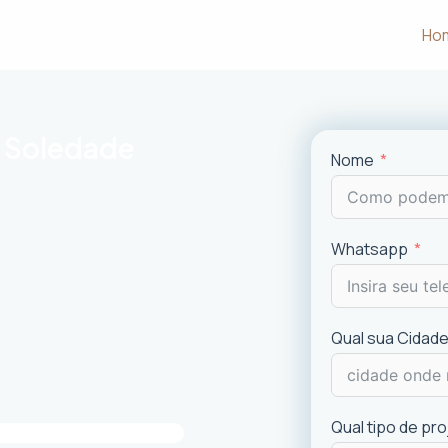
Ho
m Soledade
Nome
m às necessidades e desejos dos
Whatsapp
uncionalidade em cada projeto
.
ciais e comerciais
com excelência.
is recentes de
design
.
Qual sua Cidade
imóvel e a experiência dos usuários.
Qual tipo de pr