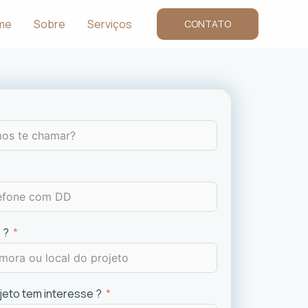
me
Sobre
Serviços
CONTATO
 ?
ojeto tem interesse ?