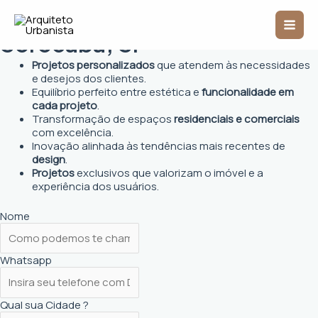
Ir
Arquiteto Urbanista em
Mai
para
o
Sorocaba, SP
Men
conteúdo
Projetos personalizados
que atendem às necessidades
e desejos dos clientes.
Equilíbrio perfeito entre estética e
funcionalidade em
cada projeto
.
Transformação de espaços
residenciais e comerciais
com excelência.
Inovação alinhada às tendências mais recentes de
design
.
Projetos
exclusivos que valorizam o imóvel e a
experiência dos usuários.
Nome
Whatsapp
Qual sua Cidade ?