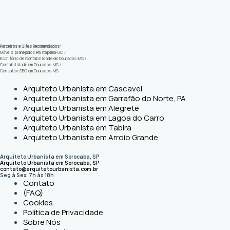
Parceiros e Sites Recomendados:
Móveis planejados em Itapema-SC
/
Escritório de Contabilidade em Dourados-MS
/
Contabilidade em Dourados-MS
/
Consultor SEO em Dourados-MS
Arquiteto Urbanista em Cascavel
Arquiteto Urbanista em Garrafão do Norte, PA
Arquiteto Urbanista em Alegrete
Arquiteto Urbanista em Lagoa do Carro
Arquiteto Urbanista em Tabira
Arquiteto Urbanista em Arroio Grande
Arquiteto Urbanista em Sorocaba, SP
Arquiteto Urbanista em Sorocaba
,
SP
contato@arquitetourbanista.com.br
Seg à Sex: 7h às 18h
Contato
(FAQ)
Cookies
Política de Privacidade
Sobre Nós