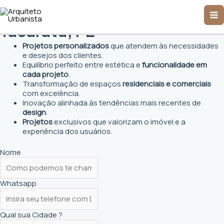
Ir
Arquiteto Urbanista em
Ma
para
o
Tacaratu, PE
Me
conteúdo
Projetos personalizados
que atendem às necessidades
e desejos dos clientes.
Equilíbrio perfeito entre estética e
funcionalidade em
cada projeto
.
Transformação de espaços
residenciais e comerciais
com excelência.
Inovação alinhada às tendências mais recentes de
design
.
Projetos
exclusivos que valorizam o imóvel e a
experiência dos usuários.
Nome
Whatsapp
Qual sua Cidade ?