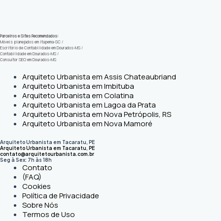
Parceiros e Sites Recomendados:
Móveis planejados em Itapema-SC
/
Escritório de Contabilidade em Dourados-MS
/
Contabilidade em Dourados-MS
/
Consultor SEO em Dourados-MS
Arquiteto Urbanista em Assis Chateaubriand
Arquiteto Urbanista em Imbituba
Arquiteto Urbanista em Colatina
Arquiteto Urbanista em Lagoa da Prata
Arquiteto Urbanista em Nova Petrópolis, RS
Arquiteto Urbanista em Nova Mamoré
Arquiteto Urbanista em Tacaratu, PE
Arquiteto Urbanista em Tacaratu
,
PE
contato@arquitetourbanista.com.br
Seg à Sex: 7h às 18h
Contato
(FAQ)
Cookies
Política de Privacidade
Sobre Nós
Termos de Uso