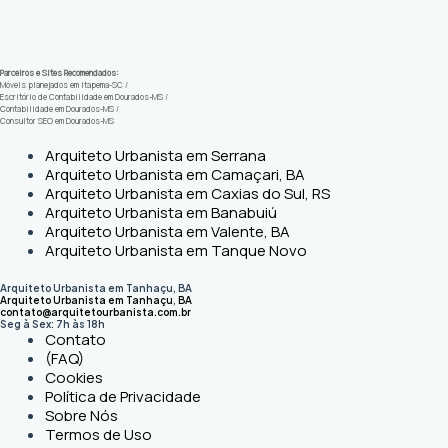
Parceiros e Sites Recomendados:
Móveis planejados em Itapema-SC
/
Escritório de Contabilidade em Dourados-MS
/
Contabilidade em Dourados-MS
/
Consultor SEO em Dourados-MS
Arquiteto Urbanista em Serrana
Arquiteto Urbanista em Camaçari, BA
Arquiteto Urbanista em Caxias do Sul, RS
Arquiteto Urbanista em Banabuiú
Arquiteto Urbanista em Valente, BA
Arquiteto Urbanista em Tanque Novo
Arquiteto Urbanista em Tanhaçu, BA
Arquiteto Urbanista em Tanhaçu
,
BA
contato@arquitetourbanista.com.br
Seg à Sex: 7h às 18h
Contato
(FAQ)
Cookies
Política de Privacidade
Sobre Nós
Termos de Uso