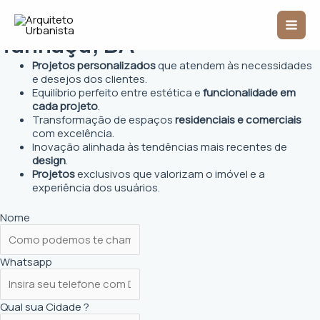
Ir
Arquiteto Urbanista em
Mai
para
o
Tanhaçu, BA
Men
conteúdo
Projetos personalizados
que atendem às necessidades
e desejos dos clientes.
Equilíbrio perfeito entre estética e
funcionalidade em
cada projeto
.
Transformação de espaços
residenciais e comerciais
com excelência.
Inovação alinhada às tendências mais recentes de
design
.
Projetos
exclusivos que valorizam o imóvel e a
experiência dos usuários.
Nome
Whatsapp
Qual sua Cidade ?