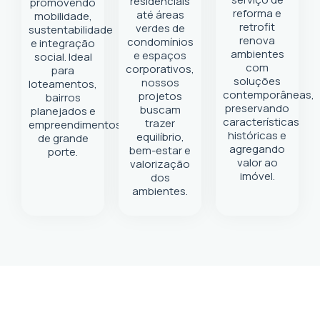
residenciais
promovendo
reforma e
até áreas
mobilidade,
retrofit
verdes de
sustentabilidade
renova
condomínios
e integração
ambientes
e espaços
social. Ideal
com
corporativos,
para
soluções
nossos
loteamentos,
contemporâneas,
projetos
bairros
preservando
buscam
planejados e
características
trazer
empreendimentos
históricas e
equilíbrio,
de grande
agregando
bem-estar e
porte.
valor ao
valorização
imóvel.
dos
ambientes.