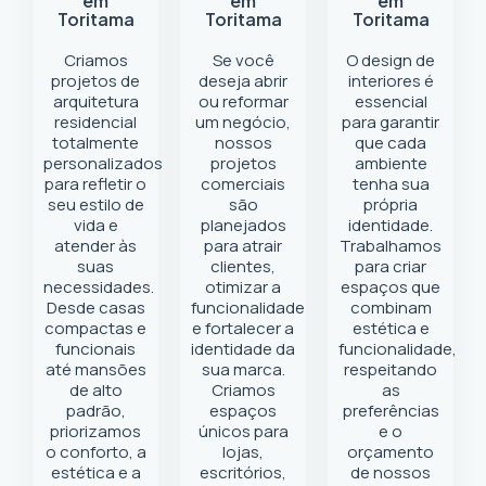
em
em
em
Toritama
Toritama
Toritama
Criamos
Se você
O design de
projetos de
deseja abrir
interiores é
arquitetura
ou reformar
essencial
residencial
um negócio
,
para garantir
totalmente
nossos
que cada
personalizados
projetos
ambiente
para refletir o
comerciais
tenha sua
seu estilo de
são
própria
vida e
planejados
identidade.
atender às
para atrair
Trabalhamos
suas
clientes,
para criar
necessidades.
otimizar a
espaços que
Desde casas
funcionalidade
combinam
compactas e
e fortalecer a
estética e
funcionais
identidade da
funcionalidade,
até mansões
sua marca.
respeitando
de alto
Criamos
as
padrão,
espaços
preferências
priorizamos
únicos para
e o
o conforto, a
lojas,
orçamento
estética e a
escritórios,
de nossos