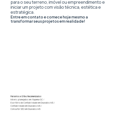
para o seu terreno, imóvel ou empreendimento e
iniciar um projeto com visão técnica, estética e
estratégica.
Entre em contato e comece hoje mesmo a
transformar seus projetos em realidade!
Parceiros e Sites Recomendados:
Móveis planejados em Itapema-SC
/
Escritório de Contabilidade em Dourados-MS
/
Contabilidade em Dourados-MS
/
Consultor SEO em Dourados-MS