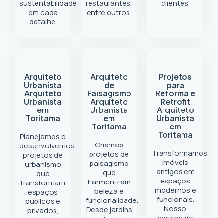
sustentabilidade
restaurantes,
clientes.
em cada
entre outros.
detalhe.
Arquiteto
Arquiteto
Projetos
Urbanista
de
para
Arquiteto
Paisagismo
Reforma e
Urbanista
Arquiteto
Retrofit
em
Urbanista
Arquiteto
Toritama
em
Urbanista
Toritama
em
Toritama
Planejamos e
Criamos
desenvolvemos
Transformamos
projetos de
projetos de
imóveis
paisagismo
urbanismo
antigos em
que
que
espaços
harmonizam
transformam
modernos e
beleza e
espaços
funcionais.
funcionalidade.
públicos e
Nosso
Desde jardins
privados,
serviço de