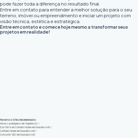
pode fazer toda a diferença no resultado final.
Entre em contato para entender a melhor solução para o seu
terreno, imóvel ou empreendimento e iniciar um projeto com
visão técnica, estética e estratégica.
Entre em contato e comece hoje mesmo a transformar seus
projetos em realidade!
Parceiros e Sites Recomendados:
Móveis planejados em Itapema-SC
/
Escritório de Contabilidade em Dourados-MS
/
Contabilidade em Dourados-MS
/
Consultor SEO em Dourados-MS