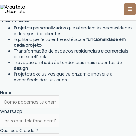
Ir
Arquiteto Urbanista em
Ma
para
o
Torres
Me
conteúdo
Projetos personalizados
que atendem às necessidades
e desejos dos clientes.
Equilíbrio perfeito entre estética e
funcionalidade em
cada projeto
.
Transformação de espaços
residenciais e comerciais
com excelência.
Inovação alinhada às tendências mais recentes de
design
.
Projetos
exclusivos que valorizam o imóvel e a
experiência dos usuários.
Nome
Whatsapp
Qual sua Cidade ?