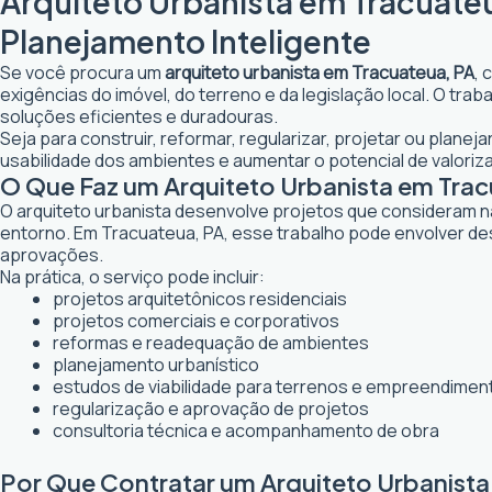
Arquiteto Urbanista em Tracuateu
Planejamento Inteligente
Se você procura um
arquiteto urbanista em Tracuateua, PA
, 
exigências do imóvel, do terreno e da legislação local. O tr
soluções eficientes e duradouras.
Seja para construir, reformar, regularizar, projetar ou plane
usabilidade dos ambientes e aumentar o potencial de valoriz
O Que Faz um Arquiteto Urbanista em Tra
O arquiteto urbanista desenvolve projetos que consideram n
entorno. Em Tracuateua, PA, esse trabalho pode envolver des
aprovações.
Na prática, o serviço pode incluir:
projetos arquitetônicos residenciais
projetos comerciais e corporativos
reformas e readequação de ambientes
planejamento urbanístico
estudos de viabilidade para terrenos e empreendimen
regularização e aprovação de projetos
consultoria técnica e acompanhamento de obra
Por Que Contratar um Arquiteto Urbanista