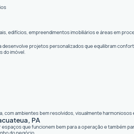
ios
iais, edifícios, empreendimentos imobiliários e áreas em pr
ta desenvolve projetos personalizados que equilibram confor
os do imóvel.
lia, com ambientes bem resolvidos, visualmente harmoniosos e
acuateua, PA
iar espaços que funcionem bem para a operação e também para 
enho do negócio.