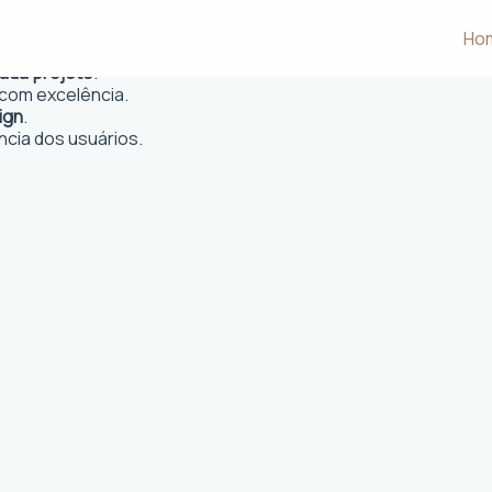
ua, PA
Ho
 e desejos dos clientes.
cada projeto
.
com excelência.
ign
.
ncia dos usuários.