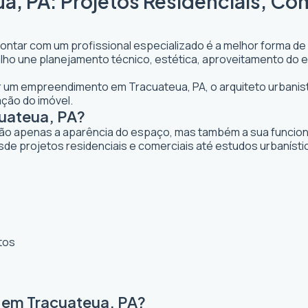
a, PA: Projetos Residenciais, Co
contar com um profissional especializado é a melhor forma de 
abalho une planejamento técnico, estética, aproveitamento do 
jar um empreendimento em Tracuateua, PA, o arquiteto urbanist
ação do imóvel.
cuateua, PA?
ão apenas a aparência do espaço, mas também a sua funcional
de projetos residenciais e comerciais até estudos urbanísti
tos
 em Tracuateua, PA?