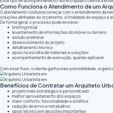
Esse tipo de acompanhamento técnico ajuda o cliente a enxer
Como Funciona o Atendimento de um Arqui
O atendimento costuma começar com o entendimento da necessi
soluções alinhadas ao orçamento, à finalidade do espaço e a
De forma geral, o processo pode envolver:
briefing inicial
levantamento de informações do imóvel ou terreno
estudo preliminar
desenvolvimento do projeto
detalhamento técnico
apoio na escolha de materiais e soluções
acompanhamento de execução, quando aplicável
Com esse fluxo, o cliente ganha mais previsibilidade, organ
Benefícios de Contratar um Arquiteto Urb
projeto mais estratégico e personalizado
melhor aproveitamento dos espaços
maior conforto, funcionalidade e estética
redução de erros e retrabalhos
apoio técnico em decisões importantes