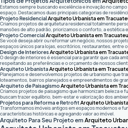
Tipos de Projetos Arquitetônicos em
Arquitet
Estamos sempre buscando excelência e inovação no campo
espaço. Destacamos duas principais categorias de residênci
Projeto Residencial
Arquiteto Urbanista em Tracuate
Criamos projetos de arquitetura residencial totalmente pers
mansões de alto padrão, priorizamos o conforto, a estética e
Projeto Comercial
Arquiteto Urbanista em Tracuate
Se você deseja abrir ou reformar um negócio
, nossos projeto
espaços únicos para lojas, escritórios, restaurantes, entre o
Design de Interiores
Arquiteto Urbanista em Tracuat
O design de interiores é essencial para garantir que cada a
respeitando as preferências e o orçamento de nossos client
Arquiteto Urbanista
Arquiteto Urbanista em Tracuat
Planejamos e desenvolvemos projetos de urbanismo que trans
loteamentos, bairros planejados e empreendimentos de gra
Arquiteto de Paisagismo
Arquiteto Urbanista em Tra
Criamos projetos de paisagismo que harmonizam beleza e fun
buscam trazer equilíbrio, bem-estar e valorização dos ambie
Projetos para Reforma e Retrofit
Arquiteto Urbanist
Transformamos imóveis antigos em espaços modernos e func
características históricas e agregando valor ao imóvel.
Arquiteto Para Seu Projeto em
Arquiteto Urba