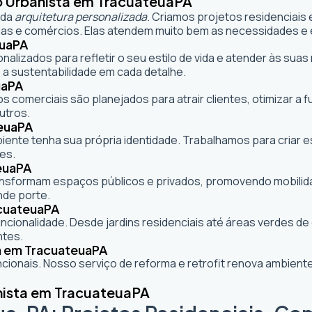
o Urbanista em Tracuateua
PA
 da
arquitetura personalizada
. Criamos projetos residenciais
as e comércios. Elas atendem muito bem as necessidades e e
ua
PA
onalizados para refletir o seu estilo de vida e atender às s
 a sustentabilidade em cada detalhe.
ua
PA
s comerciais são planejados para atrair clientes, otimizar a 
utros.
eua
PA
mbiente tenha sua própria identidade. Trabalhamos para criar
es.
eua
PA
formam espaços públicos e privados, promovendo mobilidade,
nde porte.
cuateua
PA
cionalidade. Desde jardins residenciais até áreas verdes d
ntes.
a em Tracuateua
PA
ionais. Nosso serviço de reforma e retrofit renova ambie
nista em Tracuateua
PA