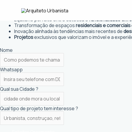
Ir
Arquiteto Urbanista em Tracuate
para
Projetos personalizados
que atendem às necessidades
o
Equilíbrio perfeito entre estética e
funcionalidade em 
conteúdo
Transformação de espaços
residenciais e comerciais
Inovação alinhada às tendências mais recentes de
des
Projetos
exclusivos que valorizam o imóvel e a experiê
Nome
Whatsapp
Qual sua Cidade ?
Qual tipo de projeto tem interesse ?