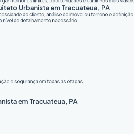
gar melhor os limites, oportunidades e caminhos mais viávei
teto Urbanista em Tracuateua, PA
dade do cliente, análise do imóvel ou terreno e definição d
o nível de detalhamento necessário.
ização e segurança em todas as etapas.
anista em Tracuateua, PA