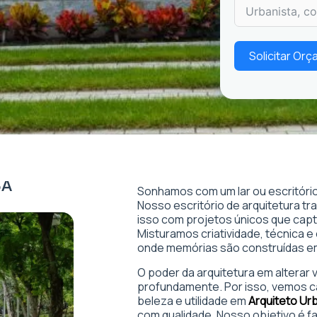
Solicitar Or
BA
Sonhamos com um lar ou escritório
Nosso escritório de arquitetura t
isso com projetos únicos que captam
Misturamos criatividade, técnica e
onde memórias são construídas 
O poder da arquitetura em alterar
profundamente. Por isso, vemos c
beleza e utilidade em
Arquiteto Ur
com qualidade. Nosso objetivo é f