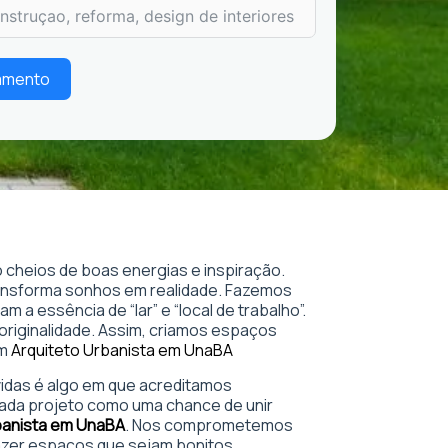
çamento
 cheios de boas energias e inspiração.
ransforma sonhos em realidade. Fazemos
 a essência de “lar” e “local de trabalho”.
 originalidade. Assim, criamos espaços
em
Arquiteto Urbanista em Una
BA
 vidas é algo em que acreditamos
ada projeto como uma chance de unir
banista em Una
BA
. Nos comprometemos
azer espaços que sejam bonitos,