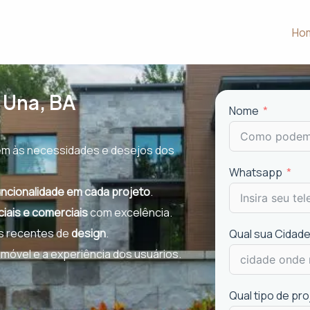
Ho
 Una, BA
Nome
m às necessidades e desejos dos
Whatsapp
uncionalidade em cada projeto
.
ciais e comerciais
com excelência.
is recentes de
design
.
Qual sua Cidade
imóvel e a experiência dos usuários.
Qual tipo de pr