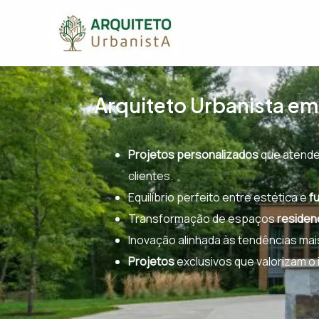
Ir
para
o
conteúdo
Arquiteto Urbanista em
Projetos personalizados
que atende
clientes.
Equilíbrio perfeito entre estética e
f
Transformação de espaços
residen
Inovação alinhada às tendências ma
Projetos
exclusivos que valorizam o 