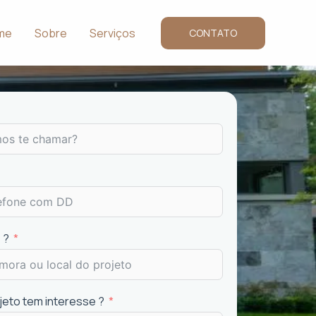
me
Sobre
Serviços
CONTATO
 ?
ojeto tem interesse ?