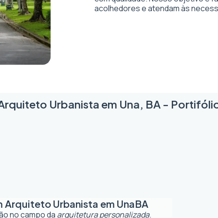
acolhedores e atendam às necessi
Arquiteto Urbanista em Una, BA - Portifóli
m
Arquiteto Urbanista em Una
BA
ção no campo da
arquitetura personalizada
.