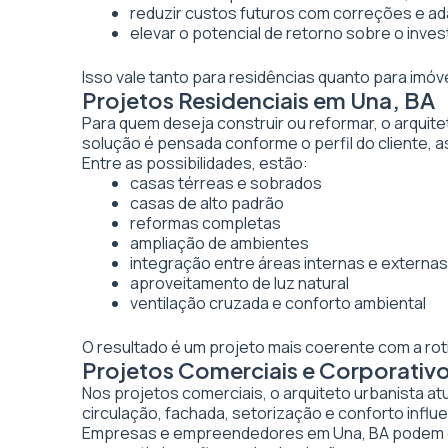
reduzir custos futuros com correções e a
elevar o potencial de retorno sobre o inve
Isso vale tanto para residências quanto para imó
Projetos Residenciais em Una, BA
Para quem deseja construir ou reformar, o arquite
solução é pensada conforme o perfil do cliente, as
Entre as possibilidades, estão:
casas térreas e sobrados
casas de alto padrão
reformas completas
ampliação de ambientes
integração entre áreas internas e externas
aproveitamento de luz natural
ventilação cruzada e conforto ambiental
O resultado é um projeto mais coerente com a rot
Projetos Comerciais e Corporativ
Nos projetos comerciais, o arquiteto urbanista a
circulação, fachada, setorização e conforto inf
Empresas e empreendedores em Una, BA podem co