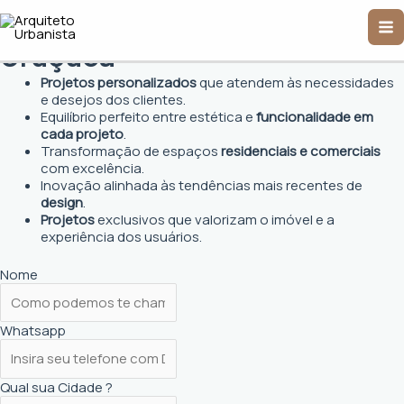
Ir
Arquiteto Urbanista em
Ma
para
o
Uruçuca
Me
conteúdo
Projetos personalizados
que atendem às necessidades
e desejos dos clientes.
Equilíbrio perfeito entre estética e
funcionalidade em
cada projeto
.
Transformação de espaços
residenciais e comerciais
com excelência.
Inovação alinhada às tendências mais recentes de
design
.
Projetos
exclusivos que valorizam o imóvel e a
experiência dos usuários.
Nome
Whatsapp
Qual sua Cidade ?