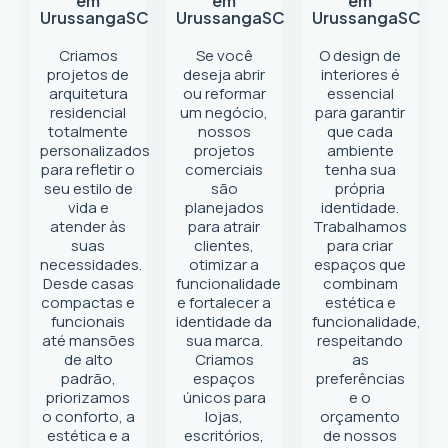
em
em
em
Urussanga
SC
Urussanga
SC
Urussanga
SC
Criamos
Se você
O design de
projetos de
deseja abrir
interiores é
arquitetura
ou reformar
essencial
residencial
um negócio
,
para garantir
totalmente
nossos
que cada
personalizados
projetos
ambiente
para refletir o
comerciais
tenha sua
seu estilo de
são
própria
vida e
planejados
identidade.
atender às
para atrair
Trabalhamos
suas
clientes,
para criar
necessidades.
otimizar a
espaços que
Desde casas
funcionalidade
combinam
compactas e
e fortalecer a
estética e
funcionais
identidade da
funcionalidade,
até mansões
sua marca.
respeitando
de alto
Criamos
as
padrão,
espaços
preferências
priorizamos
únicos para
e o
o conforto, a
lojas,
orçamento
estética e a
escritórios,
de nossos