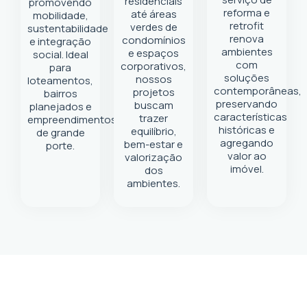
residenciais
promovendo
reforma e
até áreas
mobilidade,
retrofit
verdes de
sustentabilidade
renova
condomínios
e integração
ambientes
e espaços
social. Ideal
com
corporativos,
para
soluções
nossos
loteamentos,
contemporâneas,
projetos
bairros
preservando
buscam
planejados e
características
trazer
empreendimentos
históricas e
equilíbrio,
de grande
agregando
bem-estar e
porte.
valor ao
valorização
imóvel.
dos
ambientes.