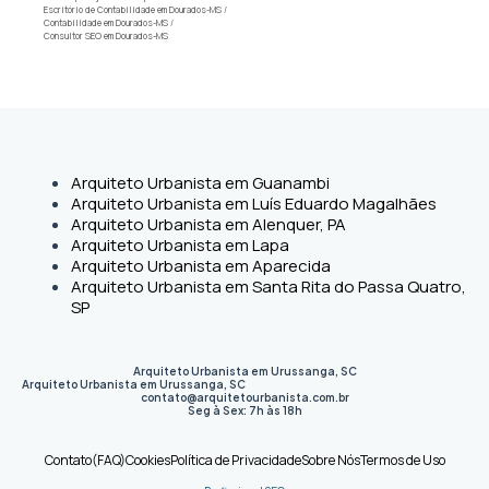
Escritório de Contabilidade em Dourados-MS
/
Contabilidade em Dourados-MS
/
Consultor SEO em Dourados-MS
Arquiteto Urbanista em Guanambi
Arquiteto Urbanista em Luís Eduardo Magalhães
Arquiteto Urbanista em Alenquer, PA
Arquiteto Urbanista em Lapa
Arquiteto Urbanista em Aparecida
Arquiteto Urbanista em Santa Rita do Passa Quatro,
SP
Arquiteto Urbanista em Urussanga, SC
Arquiteto Urbanista em Urussanga
,
SC
contato@arquitetourbanista.com.br
Seg à Sex: 7h às 18h
Contato
(FAQ)
Cookies
Política de Privacidade
Sobre Nós
Termos de Uso