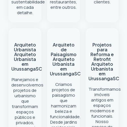
sustentabilidade
restaurantes,
clientes.
em cada
entre outros.
detalhe.
Arquiteto
Arquiteto
Projetos
Urbanista
de
para
Arquiteto
Paisagismo
Reforma e
Urbanista
Arquiteto
Retrofit
em
Urbanista
Arquiteto
Urussanga
SC
em
Urbanista
Urussanga
SC
em
Urussanga
SC
Planejamos e
Criamos
desenvolvemos
Transformamos
projetos de
projetos de
imóveis
paisagismo
urbanismo
antigos em
que
que
espaços
harmonizam
transformam
modernos e
beleza e
espaços
funcionais.
funcionalidade.
públicos e
Nosso
Desde jardins
privados,
serviço de