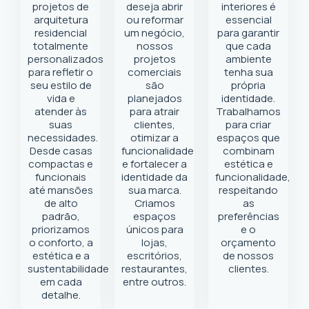
projetos de
deseja abrir
interiores é
arquitetura
ou reformar
essencial
residencial
um negócio
,
para garantir
totalmente
nossos
que cada
personalizados
projetos
ambiente
para refletir o
comerciais
tenha sua
seu estilo de
são
própria
vida e
planejados
identidade.
atender às
para atrair
Trabalhamos
suas
clientes,
para criar
necessidades.
otimizar a
espaços que
Desde casas
funcionalidade
combinam
compactas e
e fortalecer a
estética e
funcionais
identidade da
funcionalidade,
até mansões
sua marca.
respeitando
de alto
Criamos
as
padrão,
espaços
preferências
priorizamos
únicos para
e o
o conforto, a
lojas,
orçamento
estética e a
escritórios,
de nossos
sustentabilidade
restaurantes,
clientes.
em cada
entre outros.
detalhe.