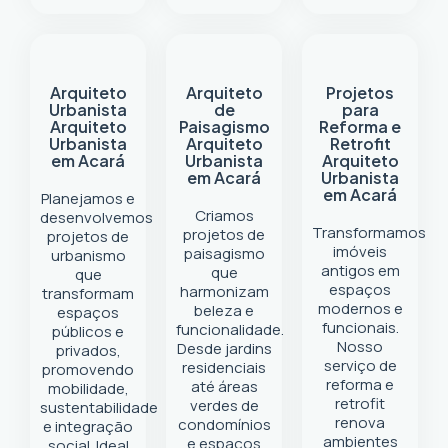
Arquiteto
Arquiteto
Projetos
Urbanista
de
para
Arquiteto
Paisagismo
Reforma e
Urbanista
Arquiteto
Retrofit
em Acará
Urbanista
Arquiteto
em Acará
Urbanista
em Acará
Planejamos e
Criamos
desenvolvemos
Transformamos
projetos de
projetos de
imóveis
paisagismo
urbanismo
antigos em
que
que
espaços
harmonizam
transformam
modernos e
beleza e
espaços
funcionais.
funcionalidade.
públicos e
Nosso
Desde jardins
privados,
serviço de
residenciais
promovendo
reforma e
até áreas
mobilidade,
retrofit
verdes de
sustentabilidade
renova
condomínios
e integração
ambientes
e espaços
social. Ideal