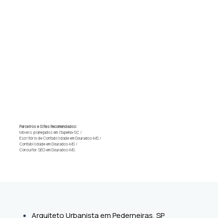
Parceiros e Sites Recomendados:
Móveis planejados em Itapema-SC
/
Escritório de Contabilidade em Dourados-MS
/
Contabilidade em Dourados-MS
/
Consultor SEO em Dourados-MS
Arquiteto Urbanista em Pederneiras, SP