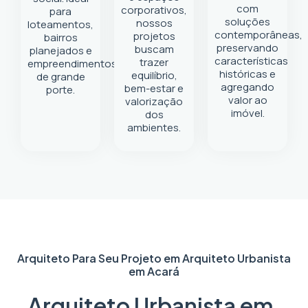
com
corporativos,
para
soluções
nossos
loteamentos,
contemporâneas,
projetos
bairros
preservando
buscam
planejados e
características
trazer
empreendimentos
históricas e
equilíbrio,
de grande
agregando
bem-estar e
porte.
valor ao
valorização
imóvel.
dos
ambientes.
Arquiteto Para Seu Projeto em
Arquiteto Urbanista
em Acará
Arquiteto Urbanista em