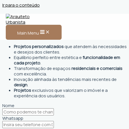
Ir para o conteúdo
Arquiteto Urbanista em
Álvares Machado, SP
Main Menu
Projetos personalizados
que atendem às necessidades
e desejos dos clientes.
Equilíbrio perfeito entre estética e
funcionalidade em
cada projeto
.
Transformação de espaços
residenciais e comerciais
com excelência.
Inovação alinhada às tendências mais recentes de
design
.
Projetos
exclusivos que valorizam o imóvel e a
experiência dos usuários.
Nome
Whatsapp