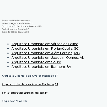
Parceiros e Sites Recomendados:
Móveis planejados em Itapema-SC
/
Escritório de Contabilidade em Dourados-MS
/
Contabilidade em Dourados-MS
/
Consultor SEO em Dourados-MS
Arquiteto Urbanista em Várzea da Palma
Arquiteto Urbanista em Florianópolis, SC
Arquiteto Urbanista em Além Paraíba, MG
Arquiteto Urbanista em Joaquim Gomes, AL
Arquiteto Urbanista em Soure
Arquiteto Urbanista em Itanhém, BA
Arquiteto Urbanista em Álvares Machado, SP
Arquiteto Urbanista em Álvares Machado
,
SP
contato@arquitetourbanista.com.br
Seg à Sex: 7h às 18h