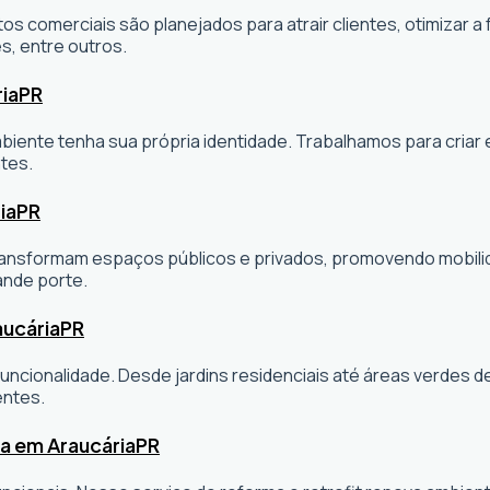
os comerciais são planejados para atrair clientes, otimizar a 
s, entre outros.
ia
PR
ambiente tenha sua própria identidade. Trabalhamos para cria
tes.
ia
PR
sformam espaços públicos e privados, promovendo mobilidade
ande porte.
aucária
PR
ncionalidade. Desde jardins residenciais até áreas verdes 
entes.
ta em Araucária
PR