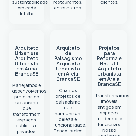
sustentabilidade
restaurantes,
clientes.
em cada
entre outros.
detalhe.
Arquiteto
Arquiteto
Projetos
Urbanista
de
para
Arquiteto
Paisagismo
Reforma e
Urbanista
Arquiteto
Retrofit
em Areia
Urbanista
Arquiteto
Branca
SE
em Areia
Urbanista
Branca
SE
em Areia
Branca
SE
Planejamos e
Criamos
desenvolvemos
Transformamos
projetos de
projetos de
imóveis
paisagismo
urbanismo
antigos em
que
que
espaços
harmonizam
transformam
modernos e
beleza e
espaços
funcionais.
funcionalidade.
públicos e
Nosso
Desde jardins
privados,
serviço de