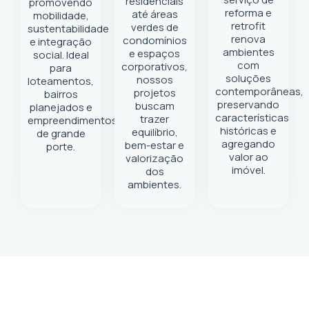
residenciais
promovendo
reforma e
até áreas
mobilidade,
retrofit
verdes de
sustentabilidade
renova
condomínios
e integração
ambientes
e espaços
social. Ideal
com
corporativos,
para
soluções
nossos
loteamentos,
contemporâneas,
projetos
bairros
preservando
buscam
planejados e
características
trazer
empreendimentos
históricas e
equilíbrio,
de grande
agregando
bem-estar e
porte.
valor ao
valorização
imóvel.
dos
ambientes.