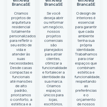
em Areia
em Areia
em Areia
Branca
SE
Branca
SE
Branca
SE
Criamos
Se você
O design de
projetos de
deseja abrir
interiores é
arquitetura
ou reformar
essencial
residencial
um negócio
,
para garantir
totalmente
nossos
que cada
personalizados
projetos
ambiente
para refletir o
comerciais
tenha sua
seu estilo de
são
própria
vida e
planejados
identidade.
atender às
para atrair
Trabalhamos
suas
clientes,
para criar
necessidades.
otimizar a
espaços que
Desde casas
funcionalidade
combinam
compactas e
e fortalecer a
estética e
funcionais
identidade da
funcionalidade,
até mansões
sua marca.
respeitando
de alto
Criamos
as
padrão,
espaços
preferências
priorizamos
únicos para
e o
o conforto, a
lojas,
orçamento
estética e a
escritórios,
de nossos