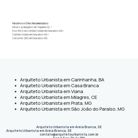
Parceiros e Sites Recomendados:
Móveis planejados em Itapema-SC
/
Escritório de Contabilidade em Dourados-MS
/
Contabilidade em Dourados-MS
/
Consultor SEO em Dourados-MS
Arquiteto Urbanista em Carinhanha, BA
Arquiteto Urbanista em Casa Branca
Arquiteto Urbanista em Viana
Arquiteto Urbanista em Milagres, CE
Arquiteto Urbanista em Prata, MG
Arquiteto Urbanista em São João do Paraíso, MG
Arquiteto Urbanista em Areia Branca, SE
Arquiteto Urbanista em Areia Branca
,
SE
contato@arquitetourbanista.com.br
Seg à Sex: 7h às 18h