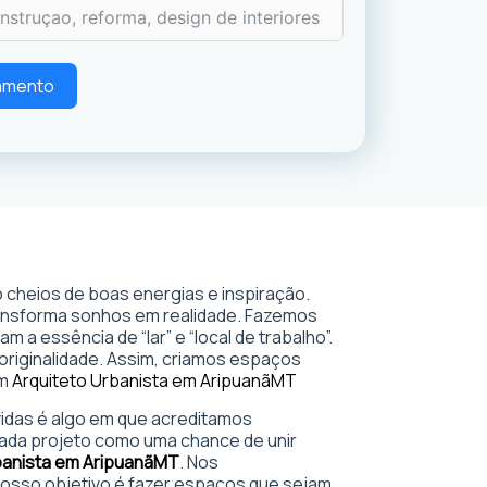
çamento
 cheios de boas energias e inspiração.
ransforma sonhos em realidade. Fazemos
 a essência de “lar” e “local de trabalho”.
 originalidade. Assim, criamos espaços
em
Arquiteto Urbanista em Aripuanã
MT
 vidas é algo em que acreditamos
ada projeto como uma chance de unir
banista em Aripuanã
MT
. Nos
sso objetivo é fazer espaços que sejam