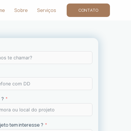
me
Sobre
Serviços
CONTATO
 ?
ojeto tem interesse ?