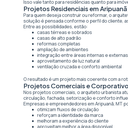
Isso vale tanto para residências quanto para imó
Projetos Residenciais em Aripuanã
Para quem deseja construir ou reformar, o arquite
solução é pensada conforme o perfil do cliente, as
Entre as possibilidades, estão:
casas térreas e sobrados
casas de alto padrão
reformas completas
ampliação de ambientes
integração entre áreas internas e externas
aproveitamento de luz natural
ventilação cruzada e conforto ambiental
O resultado é um projeto mais coerente com a rot
Projetos Comerciais e Corporativ
Nos projetos comerciais, o arquiteto urbanista a
circulação, fachada, setorização e conforto inf
Empresas e empreendedores em Aripuanã, MT pod
otimizam fluxos de circulação
reforçam a identidade da marca
melhoram a experiência do cliente
aproveitam melhor a área disponível