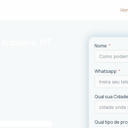
Ho
 Aripuanã, MT
Nome
m às necessidades e desejos dos
Whatsapp
uncionalidade em cada projeto
.
ciais e comerciais
com excelência.
is recentes de
design
.
Qual sua Cidade
imóvel e a experiência dos usuários.
Qual tipo de pr