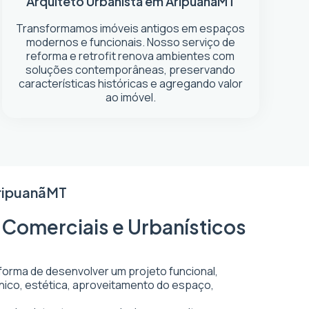
Arquiteto Urbanista em Aripuanã
MT
Transformamos imóveis antigos em espaços
modernos e funcionais. Nosso serviço de
reforma e retrofit renova ambientes com
soluções contemporâneas, preservando
características históricas e agregando valor
ao imóvel.
ripuanã
MT
 Comerciais e Urbanísticos
 forma de desenvolver um projeto funcional,
écnico, estética, aproveitamento do espaço,