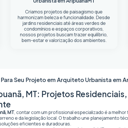
Urbanista em Aripuanã
MT
Criamos projetos de paisagismo que
harmonizam beleza e funcionalidade. Desde
jardins residenciais até áreas verdes de
condomínios e espaços corporativos,
nossos projetos buscam trazer equilíbrio,
bem-estar e valorização dos ambientes.
 Para Seu Projeto em
Arquiteto Urbanista em A
puanã, MT: Projetos Residenciais,
nte
anã, MT
, contar com um profissional especializado é a melhor
 terreno e da legislação local. O trabalho une planejamento t
 soluções eficientes e duradouras.