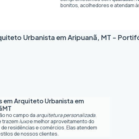
bonitos, acolhedores e atendam à
uiteto Urbanista em Aripuanã, MT - Portif
os em
Arquiteto Urbanista em
ã
MT
ção no campo da
arquitetura personalizada
.
ue trazem
luxo
e melhor aproveitamento do
 de residências e comércios. Elas atendem
tilos de nossos clientes.