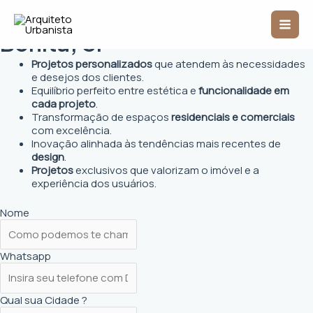
Ir
Arquiteto Urbanista em Barra
Mai
para
o
Bonita, SP
Men
conteúdo
Projetos personalizados
que atendem às necessidades
e desejos dos clientes.
Equilíbrio perfeito entre estética e
funcionalidade em
cada projeto
.
Transformação de espaços
residenciais e comerciais
com excelência.
Inovação alinhada às tendências mais recentes de
design
.
Projetos
exclusivos que valorizam o imóvel e a
experiência dos usuários.
Nome
Whatsapp
Qual sua Cidade ?