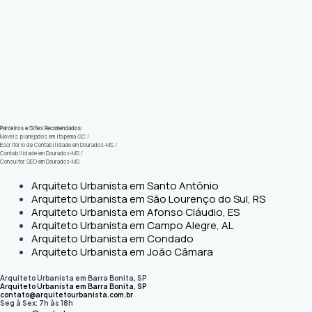
Parceiros e Sites Recomendados:
Móveis planejados em Itapema-SC
/
Escritório de Contabilidade em Dourados-MS
/
Contabilidade em Dourados-MS
/
Consultor SEO em Dourados-MS
Arquiteto Urbanista em Santo Antônio
Arquiteto Urbanista em São Lourenço do Sul, RS
Arquiteto Urbanista em Afonso Cláudio, ES
Arquiteto Urbanista em Campo Alegre, AL
Arquiteto Urbanista em Condado
Arquiteto Urbanista em João Câmara
Arquiteto Urbanista em Barra Bonita, SP
Arquiteto Urbanista em Barra Bonita
,
SP
contato@arquitetourbanista.com.br
Seg à Sex: 7h às 18h