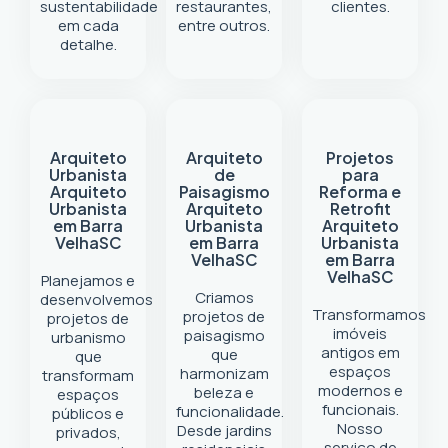
sustentabilidade
restaurantes,
clientes.
em cada
entre outros.
detalhe.
Arquiteto
Arquiteto
Projetos
Urbanista
de
para
Arquiteto
Paisagismo
Reforma e
Urbanista
Arquiteto
Retrofit
em Barra
Urbanista
Arquiteto
Velha
SC
em Barra
Urbanista
Velha
SC
em Barra
Velha
SC
Planejamos e
Criamos
desenvolvemos
Transformamos
projetos de
projetos de
imóveis
paisagismo
urbanismo
antigos em
que
que
espaços
harmonizam
transformam
modernos e
beleza e
espaços
funcionais.
funcionalidade.
públicos e
Nosso
Desde jardins
privados,
serviço de