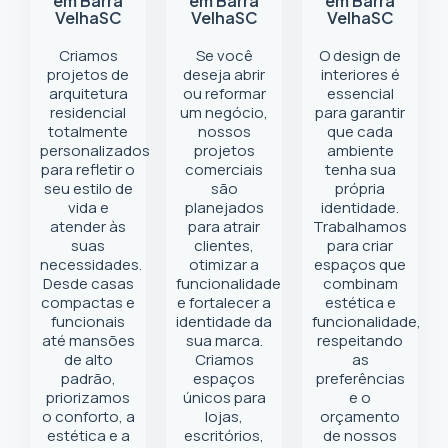
em Barra
em Barra
em Barra
Velha
SC
Velha
SC
Velha
SC
Criamos
Se você
O design de
projetos de
deseja abrir
interiores é
arquitetura
ou reformar
essencial
residencial
um negócio
,
para garantir
totalmente
nossos
que cada
personalizados
projetos
ambiente
para refletir o
comerciais
tenha sua
seu estilo de
são
própria
vida e
planejados
identidade.
atender às
para atrair
Trabalhamos
suas
clientes,
para criar
necessidades.
otimizar a
espaços que
Desde casas
funcionalidade
combinam
compactas e
e fortalecer a
estética e
funcionais
identidade da
funcionalidade,
até mansões
sua marca.
respeitando
de alto
Criamos
as
padrão,
espaços
preferências
priorizamos
únicos para
e o
o conforto, a
lojas,
orçamento
estética e a
escritórios,
de nossos