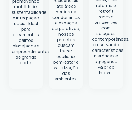
residenciais
promovendo
reforma e
até áreas
mobilidade,
retrofit
verdes de
sustentabilidade
renova
condomínios
e integração
ambientes
e espaços
social. Ideal
com
corporativos,
para
soluções
nossos
loteamentos,
contemporâneas,
projetos
bairros
preservando
buscam
planejados e
características
trazer
empreendimentos
históricas e
equilíbrio,
de grande
agregando
bem-estar e
porte.
valor ao
valorização
imóvel.
dos
ambientes.