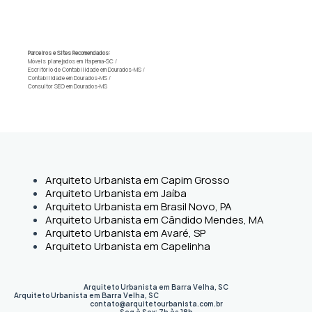
Parceiros e Sites Recomendados:
Móveis planejados em Itapema-SC
/
Escritório de Contabilidade em Dourados-MS
/
Contabilidade em Dourados-MS
/
Consultor SEO em Dourados-MS
Arquiteto Urbanista em Capim Grosso
Arquiteto Urbanista em Jaíba
Arquiteto Urbanista em Brasil Novo, PA
Arquiteto Urbanista em Cândido Mendes, MA
Arquiteto Urbanista em Avaré, SP
Arquiteto Urbanista em Capelinha
Arquiteto Urbanista em Barra Velha, SC
Arquiteto Urbanista em Barra Velha
,
SC
contato@arquitetourbanista.com.br
Seg à Sex: 7h às 18h