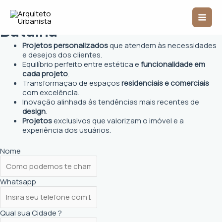
Ir
Arquiteto Urbanista em
Mai
para
o
Batalha
Men
conteúdo
Projetos personalizados
que atendem às necessidades
e desejos dos clientes.
Equilíbrio perfeito entre estética e
funcionalidade em
cada projeto
.
Transformação de espaços
residenciais e comerciais
com excelência.
Inovação alinhada às tendências mais recentes de
design
.
Projetos
exclusivos que valorizam o imóvel e a
experiência dos usuários.
Nome
Whatsapp
Qual sua Cidade ?