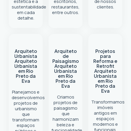
estética e a
escritórios,
de nossos
sustentabilidade
restaurantes,
clientes.
em cada
entre outros.
detalhe.
Arquiteto
Arquiteto
Projetos
Urbanista
de
para
Arquiteto
Paisagismo
Reforma e
Urbanista
Arquiteto
Retrofit
em Rio
Urbanista
Arquiteto
Preto da
em Rio
Urbanista
Eva
Preto da
em Rio
Eva
Preto da
Eva
Planejamos e
Criamos
desenvolvemos
Transformamos
projetos de
projetos de
imóveis
paisagismo
urbanismo
antigos em
que
que
espaços
harmonizam
transformam
modernos e
beleza e
espaços
funcionais.
funcionalidade.
públicos e