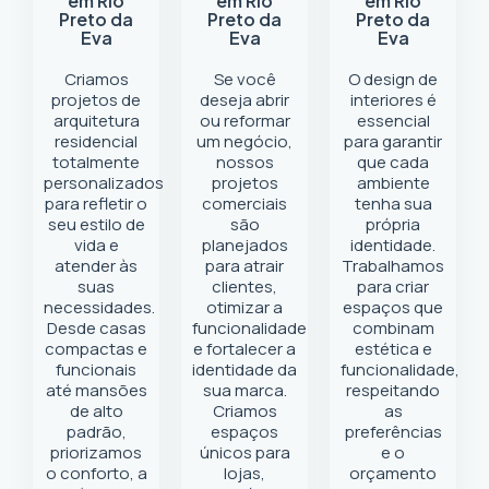
em Rio
em Rio
em Rio
Preto da
Preto da
Preto da
Eva
Eva
Eva
Criamos
Se você
O design de
projetos de
deseja abrir
interiores é
arquitetura
ou reformar
essencial
residencial
um negócio
,
para garantir
totalmente
nossos
que cada
personalizados
projetos
ambiente
para refletir o
comerciais
tenha sua
seu estilo de
são
própria
vida e
planejados
identidade.
atender às
para atrair
Trabalhamos
suas
clientes,
para criar
necessidades.
otimizar a
espaços que
Desde casas
funcionalidade
combinam
compactas e
e fortalecer a
estética e
funcionais
identidade da
funcionalidade,
até mansões
sua marca.
respeitando
de alto
Criamos
as
padrão,
espaços
preferências
priorizamos
únicos para
e o
o conforto, a
lojas,
orçamento