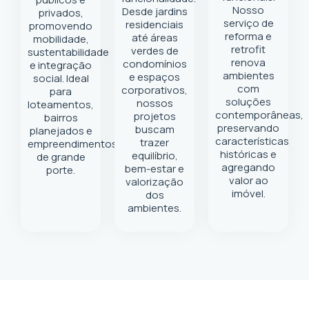
Nosso
Desde jardins
privados,
serviço de
residenciais
promovendo
reforma e
até áreas
mobilidade,
retrofit
verdes de
sustentabilidade
renova
condomínios
e integração
ambientes
e espaços
social. Ideal
com
corporativos,
para
soluções
nossos
loteamentos,
contemporâneas,
projetos
bairros
preservando
buscam
planejados e
características
trazer
empreendimentos
históricas e
equilíbrio,
de grande
agregando
bem-estar e
porte.
valor ao
valorização
imóvel.
dos
ambientes.