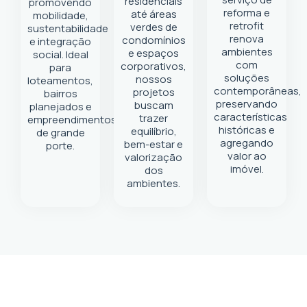
residenciais
promovendo
reforma e
até áreas
mobilidade,
retrofit
verdes de
sustentabilidade
renova
condomínios
e integração
ambientes
e espaços
social. Ideal
com
corporativos,
para
soluções
nossos
loteamentos,
contemporâneas,
projetos
bairros
preservando
buscam
planejados e
características
trazer
empreendimentos
históricas e
equilíbrio,
de grande
agregando
bem-estar e
porte.
valor ao
valorização
imóvel.
dos
ambientes.