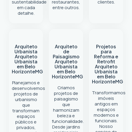
sustentabilidade
restaurantes,
clientes.
em cada
entre outros.
detalhe.
Arquiteto
Arquiteto
Projetos
Urbanista
de
para
Arquiteto
Paisagismo
Reforma e
Urbanista
Arquiteto
Retrofit
em Belo
Urbanista
Arquiteto
Horizonte
MG
em Belo
Urbanista
Horizonte
MG
em Belo
Horizonte
MG
Planejamos e
Criamos
desenvolvemos
Transformamos
projetos de
projetos de
imóveis
paisagismo
urbanismo
antigos em
que
que
espaços
harmonizam
transformam
modernos e
beleza e
espaços
funcionais.
funcionalidade.
públicos e
Nosso
Desde jardins
privados,
serviço de