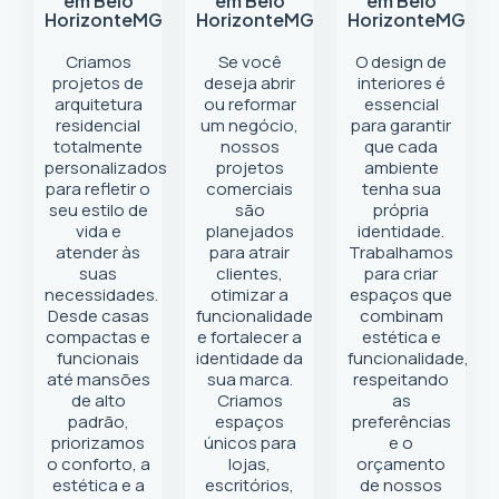
em Belo
em Belo
em Belo
Horizonte
MG
Horizonte
MG
Horizonte
MG
Criamos
Se você
O design de
projetos de
deseja abrir
interiores é
arquitetura
ou reformar
essencial
residencial
um negócio
,
para garantir
totalmente
nossos
que cada
personalizados
projetos
ambiente
para refletir o
comerciais
tenha sua
seu estilo de
são
própria
vida e
planejados
identidade.
atender às
para atrair
Trabalhamos
suas
clientes,
para criar
necessidades.
otimizar a
espaços que
Desde casas
funcionalidade
combinam
compactas e
e fortalecer a
estética e
funcionais
identidade da
funcionalidade,
até mansões
sua marca.
respeitando
de alto
Criamos
as
padrão,
espaços
preferências
priorizamos
únicos para
e o
o conforto, a
lojas,
orçamento
estética e a
escritórios,
de nossos