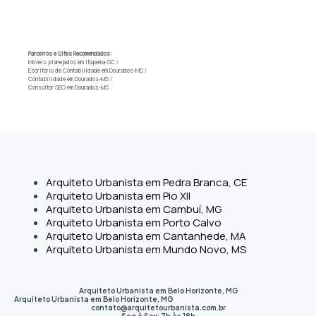
Parceiros e Sites Recomendados:
Móveis planejados em Itapema-SC
/
Escritório de Contabilidade em Dourados-MS
/
Contabilidade em Dourados-MS
/
Consultor SEO em Dourados-MS
Arquiteto Urbanista em Pedra Branca, CE
Arquiteto Urbanista em Pio XII
Arquiteto Urbanista em Cambuí, MG
Arquiteto Urbanista em Porto Calvo
Arquiteto Urbanista em Cantanhede, MA
Arquiteto Urbanista em Mundo Novo, MS
Arquiteto Urbanista em Belo Horizonte, MG
Arquiteto Urbanista em Belo Horizonte
,
MG
contato@arquitetourbanista.com.br
Seg à Sex: 7h às 18h