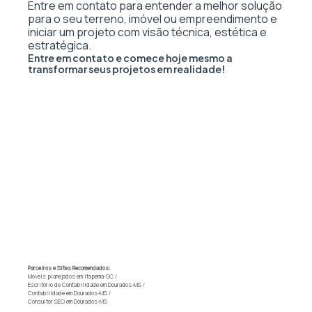
Entre em contato para entender a melhor solução
para o seu terreno, imóvel ou empreendimento e
iniciar um projeto com visão técnica, estética e
estratégica.
Entre em contato e comece hoje mesmo a
transformar seus projetos em realidade!
Parceiros e Sites Recomendados:
Móveis planejados em Itapema-SC
/
Escritório de Contabilidade em Dourados-MS
/
Contabilidade em Dourados-MS
/
Consultor SEO em Dourados-MS