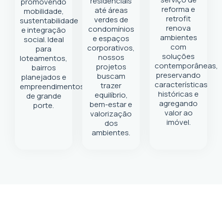
residenciais
promovendo
reforma e
até áreas
mobilidade,
retrofit
verdes de
sustentabilidade
renova
condomínios
e integração
ambientes
e espaços
social. Ideal
com
corporativos,
para
soluções
nossos
loteamentos,
contemporâneas,
projetos
bairros
preservando
buscam
planejados e
características
trazer
empreendimentos
históricas e
equilíbrio,
de grande
agregando
bem-estar e
porte.
valor ao
valorização
imóvel.
dos
ambientes.