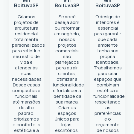
em
em
em
Boituva
SP
Boituva
SP
Boituva
SP
Criamos
Se você
O design de
projetos de
deseja abrir
interiores é
arquitetura
ou reformar
essencial
residencial
um negócio
,
para garantir
totalmente
nossos
que cada
personalizados
projetos
ambiente
para refletir o
comerciais
tenha sua
seu estilo de
são
própria
vida e
planejados
identidade.
atender às
para atrair
Trabalhamos
suas
clientes,
para criar
necessidades.
otimizar a
espaços que
Desde casas
funcionalidade
combinam
compactas e
e fortalecer a
estética e
funcionais
identidade da
funcionalidade,
até mansões
sua marca.
respeitando
de alto
Criamos
as
padrão,
espaços
preferências
priorizamos
únicos para
e o
o conforto, a
lojas,
orçamento
estética e a
escritórios,
de nossos