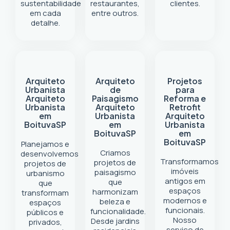
sustentabilidade
restaurantes,
clientes.
em cada
entre outros.
detalhe.
Arquiteto
Arquiteto
Projetos
Urbanista
de
para
Arquiteto
Paisagismo
Reforma e
Urbanista
Arquiteto
Retrofit
em
Urbanista
Arquiteto
Boituva
SP
em
Urbanista
Boituva
SP
em
Boituva
SP
Planejamos e
Criamos
desenvolvemos
Transformamos
projetos de
projetos de
imóveis
paisagismo
urbanismo
antigos em
que
que
espaços
harmonizam
transformam
modernos e
beleza e
espaços
funcionais.
funcionalidade.
públicos e
Nosso
Desde jardins
privados,
serviço de