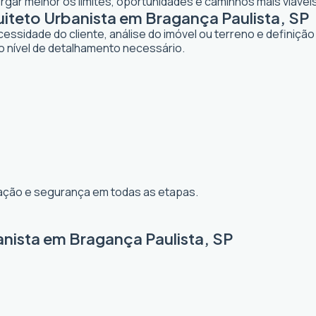
gar melhor os limites, oportunidades e caminhos mais viáveis
teto Urbanista em Bragança Paulista, SP
dade do cliente, análise do imóvel ou terreno e definição d
o nível de detalhamento necessário.
ização e segurança em todas as etapas.
anista em Bragança Paulista, SP