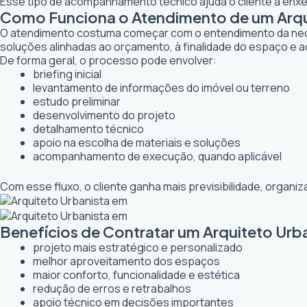
Esse tipo de acompanhamento técnico ajuda o cliente a enxer
Como Funciona o Atendimento de um Arqui
O atendimento costuma começar com o entendimento da necessi
soluções alinhadas ao orçamento, à finalidade do espaço e a
De forma geral, o processo pode envolver:
briefing inicial
levantamento de informações do imóvel ou terreno
estudo preliminar
desenvolvimento do projeto
detalhamento técnico
apoio na escolha de materiais e soluções
acompanhamento de execução, quando aplicável
Com esse fluxo, o cliente ganha mais previsibilidade, organ
Benefícios de Contratar um Arquiteto Urb
projeto mais estratégico e personalizado
melhor aproveitamento dos espaços
maior conforto, funcionalidade e estética
redução de erros e retrabalhos
apoio técnico em decisões importantes