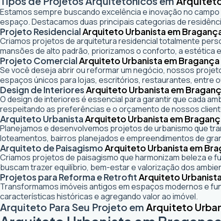
Tipos de Projetos Arquitetônicos em
Arquiteto
Estamos sempre buscando excelência e inovação no campo
espaço. Destacamos duas principais categorias de residênci
Projeto Residencial
Arquiteto Urbanista em Bragança
Criamos projetos de arquitetura residencial totalmente pers
mansões de alto padrão, priorizamos o conforto, a estética e
Projeto Comercial
Arquiteto Urbanista em Bragança 
Se você deseja abrir ou reformar um negócio
, nossos projeto
espaços únicos para lojas, escritórios, restaurantes, entre o
Design de Interiores
Arquiteto Urbanista em Bragança
O design de interiores é essencial para garantir que cada a
respeitando as preferências e o orçamento de nossos client
Arquiteto Urbanista
Arquiteto Urbanista em Bragança
Planejamos e desenvolvemos projetos de urbanismo que trans
loteamentos, bairros planejados e empreendimentos de gra
Arquiteto de Paisagismo
Arquiteto Urbanista em Bra
Criamos projetos de paisagismo que harmonizam beleza e fun
buscam trazer equilíbrio, bem-estar e valorização dos ambie
Projetos para Reforma e Retrofit
Arquiteto Urbanist
Transformamos imóveis antigos em espaços modernos e func
características históricas e agregando valor ao imóvel.
Arquiteto Para Seu Projeto em
Arquiteto Urban