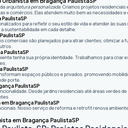
 Urbanista em Bragança Paulista
SP
 da
arquitetura personalizada
. Criamos projetos residenciais
as e comércios. Elas atendem muito bem as necessidades e e
 Paulista
SP
onalizados para refletir o seu estilo de vida e atender às s
 a sustentabilidade em cada detalhe.
Paulista
SP
s comerciais são planejados para atrair clientes, otimizar a 
utros.
 Paulista
SP
mbiente tenha sua própria identidade. Trabalhamos para criar
es.
 Paulista
SP
formam espaços públicos e privados, promovendo mobilidade,
nde porte.
gança Paulista
SP
cionalidade. Desde jardins residenciais até áreas verdes d
ntes.
a em Bragança Paulista
SP
ionais. Nosso serviço de reforma e retrofit renova ambie
ista em Bragança Paulista
SP