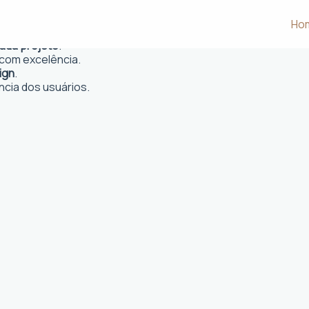
Paulista, SP
Ho
 e desejos dos clientes.
cada projeto
.
com excelência.
ign
.
ncia dos usuários.