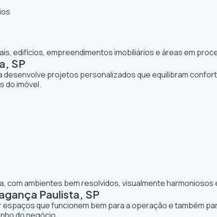
ios
iais, edifícios, empreendimentos imobiliários e áreas em pr
a, SP
ta desenvolve projetos personalizados que equilibram confor
os do imóvel.
lia, com ambientes bem resolvidos, visualmente harmoniosos e
agança Paulista, SP
iar espaços que funcionem bem para a operação e também para 
enho do negócio.