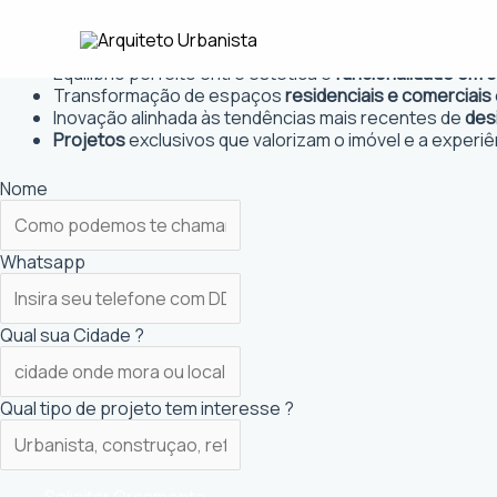
Ir
Arquiteto Urbanista em Bragança 
para
Projetos personalizados
que atendem às necessidades
o
Equilíbrio perfeito entre estética e
funcionalidade em 
conteúdo
Transformação de espaços
residenciais e comerciais
Inovação alinhada às tendências mais recentes de
des
Projetos
exclusivos que valorizam o imóvel e a experiê
Nome
Whatsapp
Qual sua Cidade ?
Qual tipo de projeto tem interesse ?