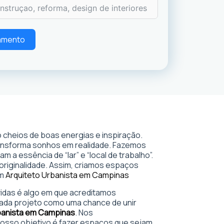
çamento
 cheios de boas energias e inspiração.
ransforma sonhos em realidade. Fazemos
 a essência de “lar” e “local de trabalho”.
 originalidade. Assim, criamos espaços
em
Arquiteto Urbanista em Campinas
 vidas é algo em que acreditamos
ada projeto como uma chance de unir
banista em Campinas
. Nos
sso objetivo é fazer espaços que sejam