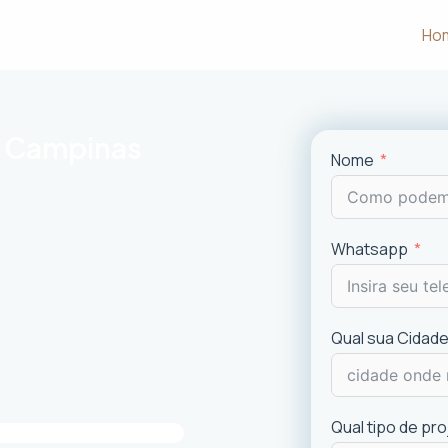
Ho
m Campinas
Nome
m às necessidades e desejos dos
Whatsapp
uncionalidade em cada projeto
.
ciais e comerciais
com excelência.
is recentes de
design
.
Qual sua Cidade
imóvel e a experiência dos usuários.
Qual tipo de pr