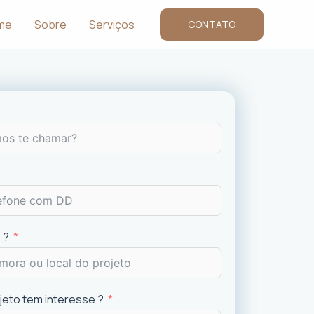
me
Sobre
Serviços
CONTATO
 ?
ojeto tem interesse ?