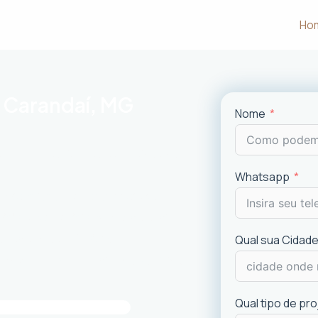
Ho
m Carandaí, MG
Nome
m às necessidades e desejos dos
Whatsapp
uncionalidade em cada projeto
.
ciais e comerciais
com excelência.
is recentes de
design
.
Qual sua Cidade
imóvel e a experiência dos usuários.
Qual tipo de pr