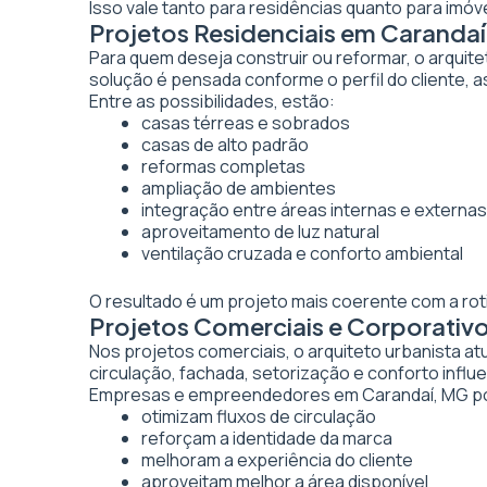
Isso vale tanto para residências quanto para imó
Projetos Residenciais em Caranda
Para quem deseja construir ou reformar, o arquite
solução é pensada conforme o perfil do cliente, as
Entre as possibilidades, estão:
casas térreas e sobrados
casas de alto padrão
reformas completas
ampliação de ambientes
integração entre áreas internas e externas
aproveitamento de luz natural
ventilação cruzada e conforto ambiental
O resultado é um projeto mais coerente com a rot
Projetos Comerciais e Corporativ
Nos projetos comerciais, o arquiteto urbanista a
circulação, fachada, setorização e conforto inf
Empresas e empreendedores em Carandaí, MG po
otimizam fluxos de circulação
reforçam a identidade da marca
melhoram a experiência do cliente
aproveitam melhor a área disponível