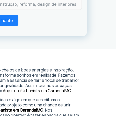
çamento
 cheios de boas energias e inspiração.
ransforma sonhos em realidade. Fazemos
 a essência de “lar” e “local de trabalho”.
 originalidade. Assim, criamos espaços
em
Arquiteto Urbanista em Carandaí
MG
 vidas é algo em que acreditamos
ada projeto como uma chance de unir
banista em Carandaí
MG
. Nos
sso objetivo é fazer espaços que sejam