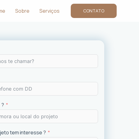
me
Sobre
Serviços
CONTATO
 ?
ojeto tem interesse ?