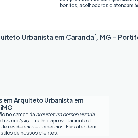
bonitos, acolhedores e atendam à
uiteto Urbanista em Carandaí, MG - Portif
os em
Arquiteto Urbanista em
í
MG
ção no campo da
arquitetura personalizada
.
ue trazem
luxo
e melhor aproveitamento do
 de residências e comércios. Elas atendem
tilos de nossos clientes.