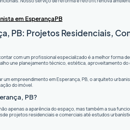
cionais. Nosso serviço de reforma e retrofit renova ambi
anista em Esperança
PB
a, PB: Projetos Residenciais, Co
 contar com um profissional especializado é a melhor forma de
rabalho une planejamento técnico, estética, aproveitamento do
ejar um empreendimento em Esperança, PB, o arquiteto urbanist
zação do imóvel.
perança, PB?
não apenas a aparência do espaço, mas também a sua funciona
sde projetos residenciais e comerciais até estudos urbaníst