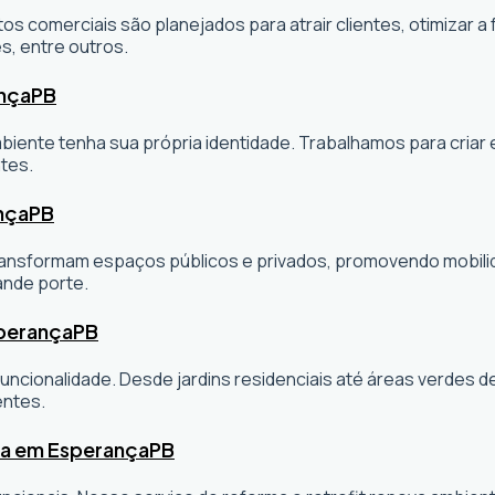
os comerciais são planejados para atrair clientes, otimizar a 
s, entre outros.
ança
PB
ambiente tenha sua própria identidade. Trabalhamos para cria
tes.
nça
PB
sformam espaços públicos e privados, promovendo mobilidade
ande porte.
sperança
PB
ncionalidade. Desde jardins residenciais até áreas verdes 
entes.
ta em Esperança
PB