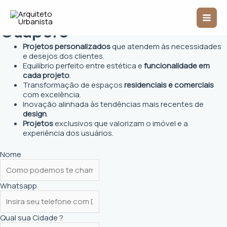
Ir
Arquiteto Urbanista em
Mai
para
o
Guaporé
Men
conteúdo
Projetos personalizados
que atendem às necessidades
e desejos dos clientes.
Equilíbrio perfeito entre estética e
funcionalidade em
cada projeto
.
Transformação de espaços
residenciais e comerciais
com excelência.
Inovação alinhada às tendências mais recentes de
design
.
Projetos
exclusivos que valorizam o imóvel e a
experiência dos usuários.
Nome
Whatsapp
Qual sua Cidade ?