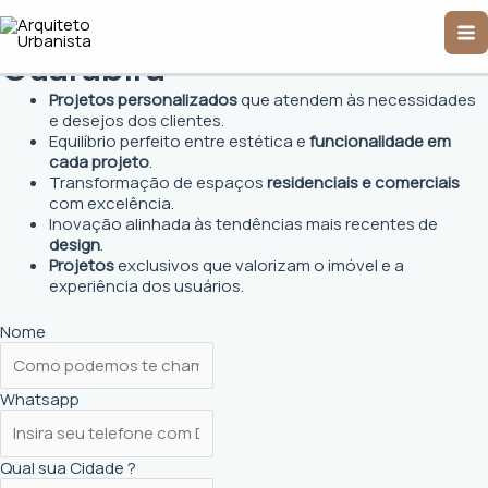
Ir
Arquiteto Urbanista em
Ma
para
o
Guarabira
Me
conteúdo
Projetos personalizados
que atendem às necessidades
e desejos dos clientes.
Equilíbrio perfeito entre estética e
funcionalidade em
cada projeto
.
Transformação de espaços
residenciais e comerciais
com excelência.
Inovação alinhada às tendências mais recentes de
design
.
Projetos
exclusivos que valorizam o imóvel e a
experiência dos usuários.
Nome
Whatsapp
Qual sua Cidade ?