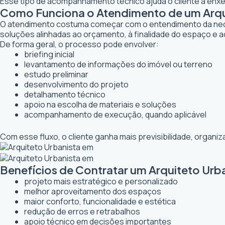
Esse tipo de acompanhamento técnico ajuda o cliente a enxer
Como Funciona o Atendimento de um Arqui
O atendimento costuma começar com o entendimento da necessi
soluções alinhadas ao orçamento, à finalidade do espaço e a
De forma geral, o processo pode envolver:
briefing inicial
levantamento de informações do imóvel ou terreno
estudo preliminar
desenvolvimento do projeto
detalhamento técnico
apoio na escolha de materiais e soluções
acompanhamento de execução, quando aplicável
Com esse fluxo, o cliente ganha mais previsibilidade, organ
Benefícios de Contratar um Arquiteto Urba
projeto mais estratégico e personalizado
melhor aproveitamento dos espaços
maior conforto, funcionalidade e estética
redução de erros e retrabalhos
apoio técnico em decisões importantes