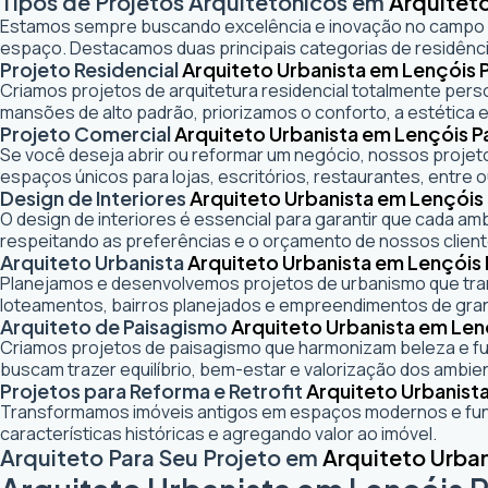
Tipos de Projetos Arquitetônicos em
Arquiteto
Estamos sempre buscando excelência e inovação no campo
espaço. Destacamos duas principais categorias de residênci
Projeto Residencial
Arquiteto Urbanista em Lençóis P
Criamos projetos de arquitetura residencial totalmente pers
mansões de alto padrão, priorizamos o conforto, a estética e
Projeto Comercial
Arquiteto Urbanista em Lençóis Pa
Se você deseja abrir ou reformar um negócio
, nossos projeto
espaços únicos para lojas, escritórios, restaurantes, entre o
Design de Interiores
Arquiteto Urbanista em Lençóis 
O design de interiores é essencial para garantir que cada a
respeitando as preferências e o orçamento de nossos client
Arquiteto Urbanista
Arquiteto Urbanista em Lençóis 
Planejamos e desenvolvemos projetos de urbanismo que trans
loteamentos, bairros planejados e empreendimentos de gra
Arquiteto de Paisagismo
Arquiteto Urbanista em Lenç
Criamos projetos de paisagismo que harmonizam beleza e fun
buscam trazer equilíbrio, bem-estar e valorização dos ambie
Projetos para Reforma e Retrofit
Arquiteto Urbanista
Transformamos imóveis antigos em espaços modernos e func
características históricas e agregando valor ao imóvel.
Arquiteto Para Seu Projeto em
Arquiteto Urban