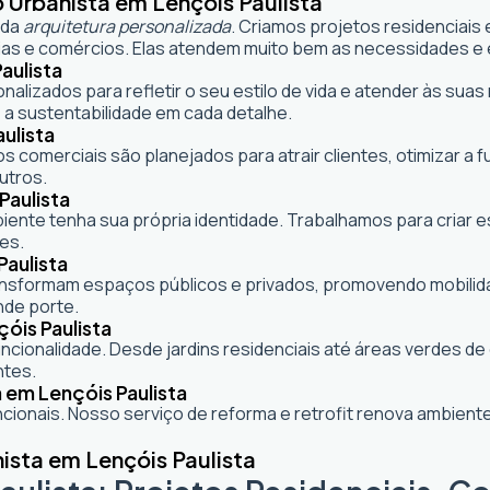
 Urbanista em Lençóis Paulista
 da
arquitetura personalizada
. Criamos projetos residenciais
as e comércios. Elas atendem muito bem as necessidades e e
aulista
onalizados para refletir o seu estilo de vida e atender às s
 a sustentabilidade em cada detalhe.
ulista
s comerciais são planejados para atrair clientes, otimizar a 
utros.
Paulista
mbiente tenha sua própria identidade. Trabalhamos para criar
es.
Paulista
formam espaços públicos e privados, promovendo mobilidade,
nde porte.
óis Paulista
cionalidade. Desde jardins residenciais até áreas verdes d
ntes.
 em Lençóis Paulista
ionais. Nosso serviço de reforma e retrofit renova ambie
ista em Lençóis Paulista