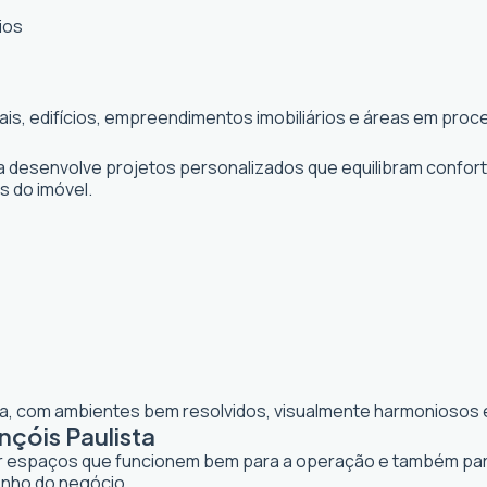
ios
iais, edifícios, empreendimentos imobiliários e áreas em pr
ta desenvolve projetos personalizados que equilibram confor
os do imóvel.
lia, com ambientes bem resolvidos, visualmente harmoniosos e
nçóis Paulista
iar espaços que funcionem bem para a operação e também para 
enho do negócio.