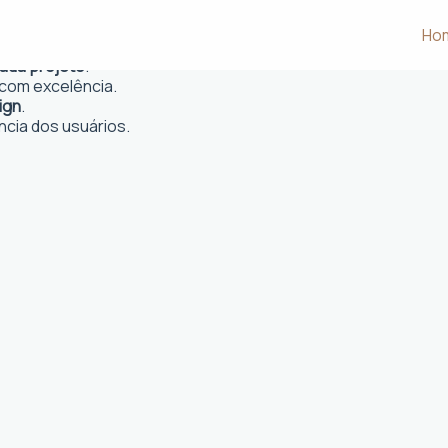
aulista
Ho
 e desejos dos clientes.
cada projeto
.
com excelência.
ign
.
ncia dos usuários.