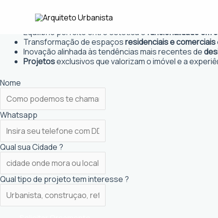
Ir
Arquiteto Urbanista em Lençóis P
para
Projetos personalizados
que atendem às necessidades
o
Equilíbrio perfeito entre estética e
funcionalidade em 
conteúdo
Transformação de espaços
residenciais e comerciais
Inovação alinhada às tendências mais recentes de
des
Projetos
exclusivos que valorizam o imóvel e a experiê
Nome
Whatsapp
Qual sua Cidade ?
Qual tipo de projeto tem interesse ?