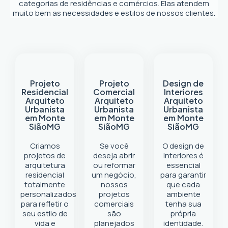
categorias de residências e comércios. Elas atendem
muito bem as necessidades e estilos de nossos clientes.
Projeto
Projeto
Design de
Residencial
Comercial
Interiores
Arquiteto
Arquiteto
Arquiteto
Urbanista
Urbanista
Urbanista
em Monte
em Monte
em Monte
Sião
MG
Sião
MG
Sião
MG
Criamos
Se você
O design de
projetos de
deseja abrir
interiores é
arquitetura
ou reformar
essencial
residencial
um negócio
,
para garantir
totalmente
nossos
que cada
personalizados
projetos
ambiente
para refletir o
comerciais
tenha sua
seu estilo de
são
própria
vida e
planejados
identidade.