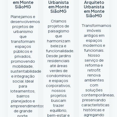
em Monte
Urbanista
Arquiteto
Sião
MG
em Monte
Urbanista
Sião
MG
em Monte
Sião
MG
Planejamos e
Criamos
desenvolvemos
Transformamos
projetos de
projetos de
imóveis
paisagismo
urbanismo
antigos em
que
que
espaços
harmonizam
transformam
modernos e
beleza e
espaços
funcionais.
funcionalidade.
públicos e
Nosso
Desde jardins
privados,
serviço de
residenciais
promovendo
reforma e
até áreas
mobilidade,
retrofit
verdes de
sustentabilidade
renova
condomínios
e integração
ambientes
e espaços
social. Ideal
com
corporativos,
para
soluções
nossos
loteamentos,
contemporâneas,
projetos
bairros
preservando
buscam
planejados e
características
trazer
empreendimentos
históricas e
equilíbrio,
de grande
agregando
bem-estar e
porte.