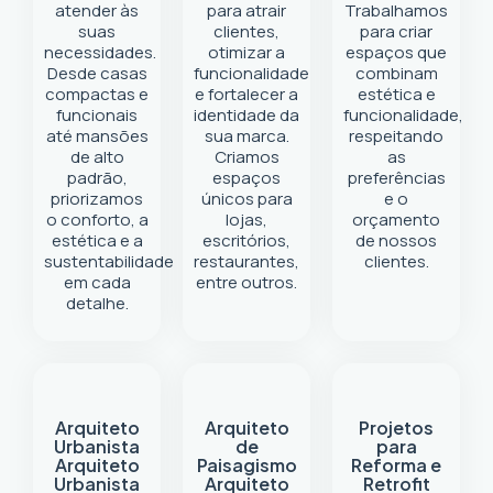
atender às
para atrair
Trabalhamos
suas
clientes,
para criar
necessidades.
otimizar a
espaços que
Desde casas
funcionalidade
combinam
compactas e
e fortalecer a
estética e
funcionais
identidade da
funcionalidade,
até mansões
sua marca.
respeitando
de alto
Criamos
as
padrão,
espaços
preferências
priorizamos
únicos para
e o
o conforto, a
lojas,
orçamento
estética e a
escritórios,
de nossos
sustentabilidade
restaurantes,
clientes.
em cada
entre outros.
detalhe.
Arquiteto
Arquiteto
Projetos
Urbanista
de
para
Arquiteto
Paisagismo
Reforma e
Urbanista
Arquiteto
Retrofit