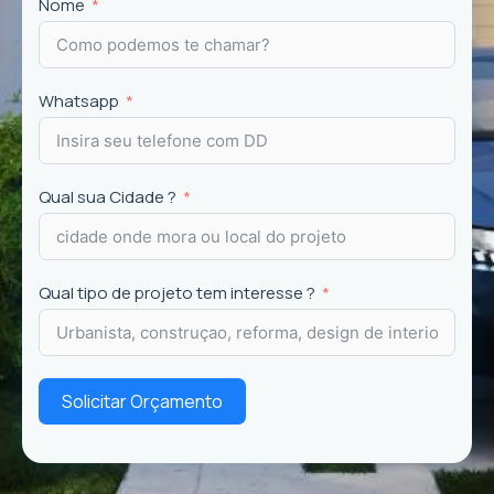
Projetos
exclusivos que valorizam o imóvel e a
Nome
experiência dos usuários.
Whatsapp
Qual sua Cidade ?
Qual tipo de projeto tem interesse ?
Solicitar Orçamento