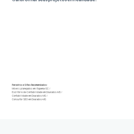
Parceiros e Sites Recomendados:
Móveis planejados em Itapema-SC
/
Escritório de Contabilidade em Dourados-MS
/
Contabilidade em Dourados-MS
/
Consultor SEO em Dourados-MS