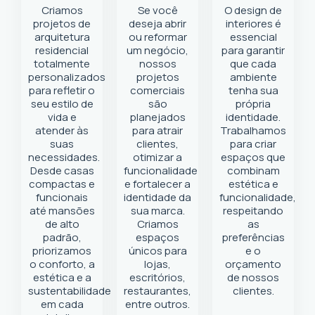
Criamos
Se você
O design de
projetos de
deseja abrir
interiores é
arquitetura
ou reformar
essencial
residencial
um negócio
,
para garantir
totalmente
nossos
que cada
personalizados
projetos
ambiente
para refletir o
comerciais
tenha sua
seu estilo de
são
própria
vida e
planejados
identidade.
atender às
para atrair
Trabalhamos
suas
clientes,
para criar
necessidades.
otimizar a
espaços que
Desde casas
funcionalidade
combinam
compactas e
e fortalecer a
estética e
funcionais
identidade da
funcionalidade,
até mansões
sua marca.
respeitando
de alto
Criamos
as
padrão,
espaços
preferências
priorizamos
únicos para
e o
o conforto, a
lojas,
orçamento
estética e a
escritórios,
de nossos
sustentabilidade
restaurantes,
clientes.
em cada
entre outros.