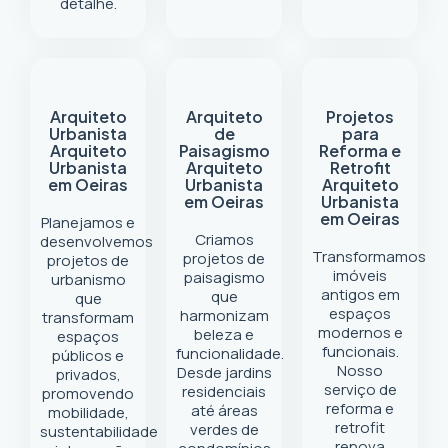
detalhe.
Arquiteto
Arquiteto
Projetos
Urbanista
de
para
Arquiteto
Paisagismo
Reforma e
Urbanista
Arquiteto
Retrofit
em Oeiras
Urbanista
Arquiteto
em Oeiras
Urbanista
em Oeiras
Planejamos e
Criamos
desenvolvemos
Transformamos
projetos de
projetos de
imóveis
paisagismo
urbanismo
antigos em
que
que
espaços
harmonizam
transformam
modernos e
beleza e
espaços
funcionais.
funcionalidade.
públicos e
Nosso
Desde jardins
privados,
serviço de
residenciais
promovendo
reforma e
até áreas
mobilidade,
retrofit
verdes de
sustentabilidade
renova