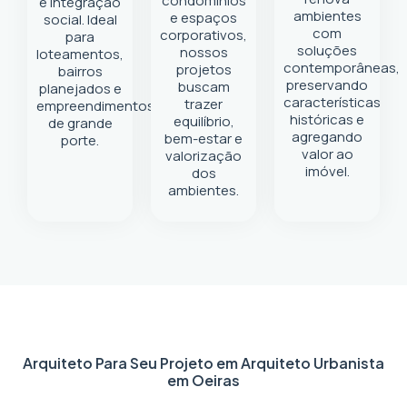
condomínios
e integração
ambientes
e espaços
social. Ideal
com
corporativos,
para
soluções
nossos
loteamentos,
contemporâneas,
projetos
bairros
preservando
buscam
planejados e
características
trazer
empreendimentos
históricas e
equilíbrio,
de grande
agregando
bem-estar e
porte.
valor ao
valorização
imóvel.
dos
ambientes.
Arquiteto Para Seu Projeto em
Arquiteto Urbanista
em Oeiras