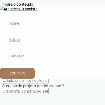
Ir para o conteúdo
Arquiteto Urbanista em Sapucaia
Home
Projetos personalizados
que atendem às necessidades
Equilíbrio perfeito entre estética e
funcionalidade em 
Transformação de espaços
residenciais e comerciais
Sobre
Inovação alinhada às tendências mais recentes de
des
Projetos
exclusivos que valorizam o imóvel e a experiê
Nome
Serviços
Whatsapp
CONTATO
Qual sua Cidade ?
Qual tipo de projeto tem interesse ?
Solicitar Orçamento