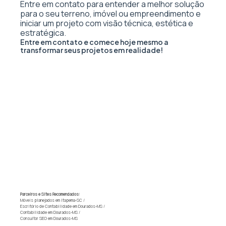
Entre em contato para entender a melhor solução
para o seu terreno, imóvel ou empreendimento e
iniciar um projeto com visão técnica, estética e
estratégica.
Entre em contato e comece hoje mesmo a
transformar seus projetos em realidade!
Parceiros e Sites Recomendados:
Móveis planejados em Itapema-SC
/
Escritório de Contabilidade em Dourados-MS
/
Contabilidade em Dourados-MS
/
Consultor SEO em Dourados-MS