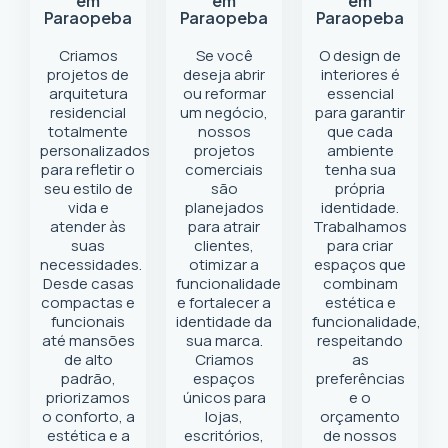
em
em
em
Paraopeba
Paraopeba
Paraopeba
Criamos
Se você
O design de
projetos de
deseja abrir
interiores é
arquitetura
ou reformar
essencial
residencial
um negócio
,
para garantir
totalmente
nossos
que cada
personalizados
projetos
ambiente
para refletir o
comerciais
tenha sua
seu estilo de
são
própria
vida e
planejados
identidade.
atender às
para atrair
Trabalhamos
suas
clientes,
para criar
necessidades.
otimizar a
espaços que
Desde casas
funcionalidade
combinam
compactas e
e fortalecer a
estética e
funcionais
identidade da
funcionalidade,
até mansões
sua marca.
respeitando
de alto
Criamos
as
padrão,
espaços
preferências
priorizamos
únicos para
e o
o conforto, a
lojas,
orçamento
estética e a
escritórios,
de nossos