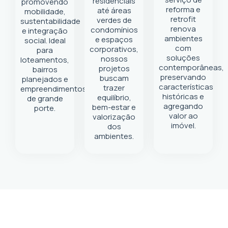
residenciais
promovendo
reforma e
até áreas
mobilidade,
retrofit
verdes de
sustentabilidade
renova
condomínios
e integração
ambientes
e espaços
social. Ideal
com
corporativos,
para
soluções
nossos
loteamentos,
contemporâneas,
projetos
bairros
preservando
buscam
planejados e
características
trazer
empreendimentos
históricas e
equilíbrio,
de grande
agregando
bem-estar e
porte.
valor ao
valorização
imóvel.
dos
ambientes.