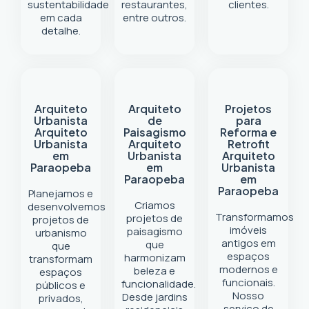
sustentabilidade
restaurantes,
clientes.
em cada
entre outros.
detalhe.
Arquiteto
Arquiteto
Projetos
Urbanista
de
para
Arquiteto
Paisagismo
Reforma e
Urbanista
Arquiteto
Retrofit
em
Urbanista
Arquiteto
Paraopeba
em
Urbanista
Paraopeba
em
Paraopeba
Planejamos e
Criamos
desenvolvemos
Transformamos
projetos de
projetos de
imóveis
paisagismo
urbanismo
antigos em
que
que
espaços
harmonizam
transformam
modernos e
beleza e
espaços
funcionais.
funcionalidade.
públicos e
Nosso
Desde jardins
privados,
serviço de