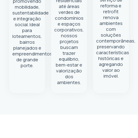
residenciais
promovendo
reforma e
até áreas
mobilidade,
retrofit
verdes de
sustentabilidade
renova
condomínios
e integração
ambientes
e espaços
social. Ideal
com
corporativos,
para
soluções
nossos
loteamentos,
contemporâneas,
projetos
bairros
preservando
buscam
planejados e
características
trazer
empreendimentos
históricas e
equilíbrio,
de grande
agregando
bem-estar e
porte.
valor ao
valorização
imóvel.
dos
ambientes.