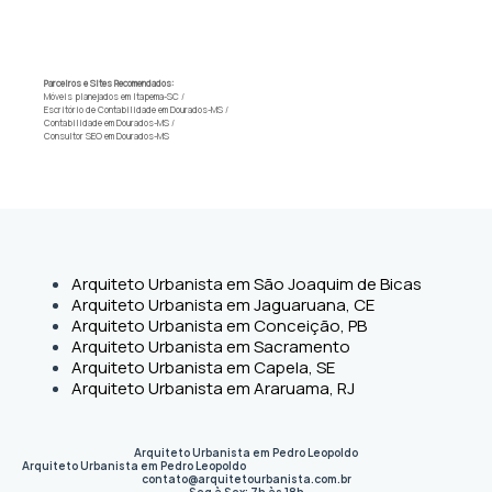
Parceiros e Sites Recomendados:
Móveis planejados em Itapema-SC
/
Escritório de Contabilidade em Dourados-MS
/
Contabilidade em Dourados-MS
/
Consultor SEO em Dourados-MS
Arquiteto Urbanista em São Joaquim de Bicas
Arquiteto Urbanista em Jaguaruana, CE
Arquiteto Urbanista em Conceição, PB
Arquiteto Urbanista em Sacramento
Arquiteto Urbanista em Capela, SE
Arquiteto Urbanista em Araruama, RJ
Arquiteto Urbanista em Pedro Leopoldo
Arquiteto Urbanista em Pedro Leopoldo
contato@arquitetourbanista.com.br
Seg à Sex: 7h às 18h