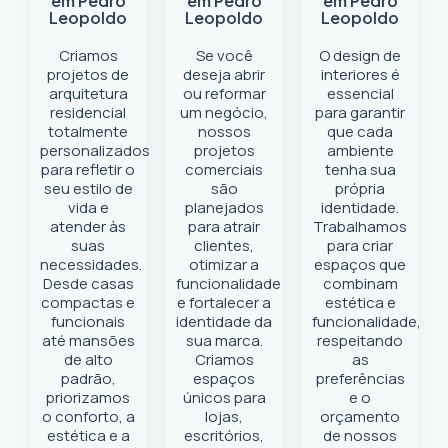
em Pedro
em Pedro
em Pedro
Leopoldo
Leopoldo
Leopoldo
Criamos
Se você
O design de
projetos de
deseja abrir
interiores é
arquitetura
ou reformar
essencial
residencial
um negócio
,
para garantir
totalmente
nossos
que cada
personalizados
projetos
ambiente
para refletir o
comerciais
tenha sua
seu estilo de
são
própria
vida e
planejados
identidade.
atender às
para atrair
Trabalhamos
suas
clientes,
para criar
necessidades.
otimizar a
espaços que
Desde casas
funcionalidade
combinam
compactas e
e fortalecer a
estética e
funcionais
identidade da
funcionalidade,
até mansões
sua marca.
respeitando
de alto
Criamos
as
padrão,
espaços
preferências
priorizamos
únicos para
e o
o conforto, a
lojas,
orçamento
estética e a
escritórios,
de nossos