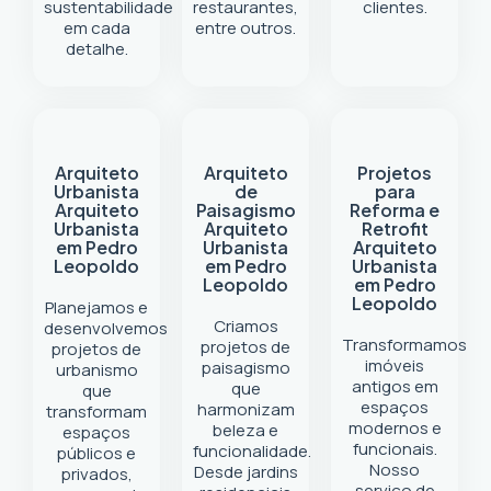
sustentabilidade
restaurantes,
clientes.
em cada
entre outros.
detalhe.
Arquiteto
Arquiteto
Projetos
Urbanista
de
para
Arquiteto
Paisagismo
Reforma e
Urbanista
Arquiteto
Retrofit
em Pedro
Urbanista
Arquiteto
Leopoldo
em Pedro
Urbanista
Leopoldo
em Pedro
Leopoldo
Planejamos e
Criamos
desenvolvemos
Transformamos
projetos de
projetos de
imóveis
paisagismo
urbanismo
antigos em
que
que
espaços
harmonizam
transformam
modernos e
beleza e
espaços
funcionais.
funcionalidade.
públicos e
Nosso
Desde jardins
privados,
serviço de