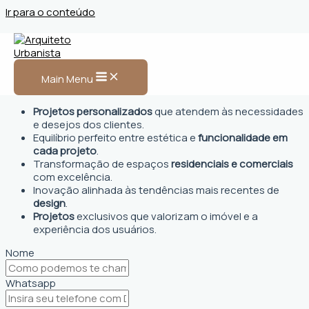
Ir para o conteúdo
Arquiteto Urbanista em
Piranhas, AL
Main Menu
Projetos personalizados
que atendem às necessidades
e desejos dos clientes.
Equilíbrio perfeito entre estética e
funcionalidade em
cada projeto
.
Transformação de espaços
residenciais e comerciais
com excelência.
Inovação alinhada às tendências mais recentes de
design
.
Projetos
exclusivos que valorizam o imóvel e a
experiência dos usuários.
Nome
Whatsapp