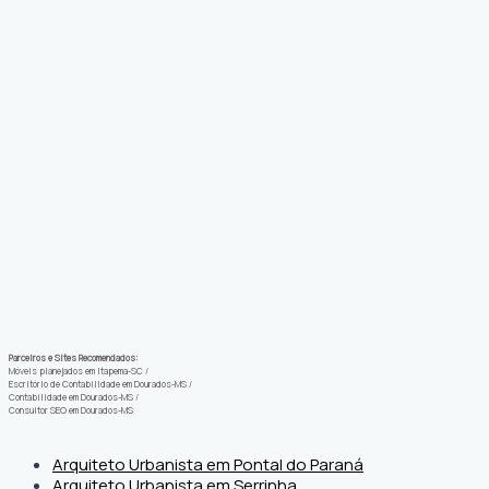
Parceiros e Sites Recomendados:
Móveis planejados em Itapema-SC
/
Escritório de Contabilidade em Dourados-MS
/
Contabilidade em Dourados-MS
/
Consultor SEO em Dourados-MS
Arquiteto Urbanista em Pontal do Paraná
Arquiteto Urbanista em Serrinha