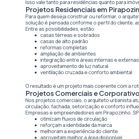
Isso vale tanto para residências quanto para imó
Projetos Residenciais em Pirapozi
Para quem deseja construir ou reformar, o arquite
solução é pensada conforme o perfil do cliente, as
Entre as possibilidades, estão:
casas térreas e sobrados
casas de alto padrão
reformas completas
ampliação de ambientes
integração entre áreas internas e externas
aproveitamento de luz natural
ventilação cruzada e conforto ambiental
O resultado é um projeto mais coerente com a rot
Projetos Comerciais e Corporativ
Nos projetos comerciais, o arquiteto urbanista a
circulação, fachada, setorização e conforto inf
Empresas e empreendedores em Pirapozinho, SP 
otimizam fluxos de circulação
reforçam a identidade da marca
melhoram a experiência do cliente
aproveitam melhor a área disponível