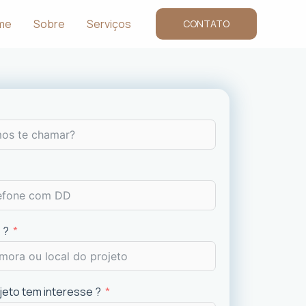
me
Sobre
Serviços
CONTATO
 ?
ojeto tem interesse ?