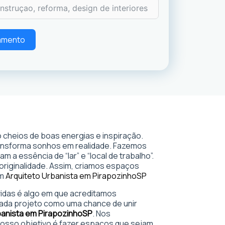
çamento
 cheios de boas energias e inspiração.
ransforma sonhos em realidade. Fazemos
 a essência de “lar” e “local de trabalho”.
 originalidade. Assim, criamos espaços
em
Arquiteto Urbanista em Pirapozinho
SP
 vidas é algo em que acreditamos
ada projeto como uma chance de unir
banista em Pirapozinho
SP
. Nos
sso objetivo é fazer espaços que sejam