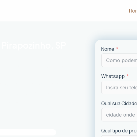
Ho
 Pirapozinho, SP
Nome
m às necessidades e desejos dos
Whatsapp
uncionalidade em cada projeto
.
ciais e comerciais
com excelência.
is recentes de
design
.
Qual sua Cidade
imóvel e a experiência dos usuários.
Qual tipo de pr