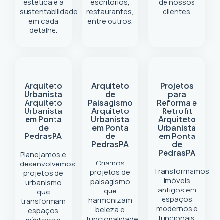
estética e a
escritórios,
de nossos
sustentabilidade
restaurantes,
clientes.
em cada
entre outros.
detalhe.
Arquiteto
Arquiteto
Projetos
Urbanista
de
para
Arquiteto
Paisagismo
Reforma e
Urbanista
Arquiteto
Retrofit
em Ponta
Urbanista
Arquiteto
de
em Ponta
Urbanista
Pedras
PA
de
em Ponta
Pedras
PA
de
Pedras
PA
Planejamos e
Criamos
desenvolvemos
Transformamos
projetos de
projetos de
imóveis
paisagismo
urbanismo
antigos em
que
que
espaços
harmonizam
transformam
modernos e
beleza e
espaços
funcionais.
funcionalidade.
públicos e