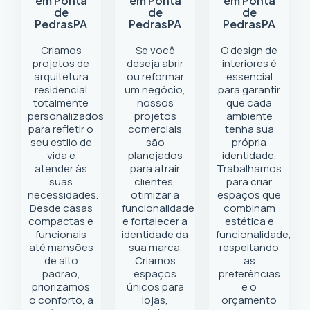
em Ponta
em Ponta
em Ponta
de
de
de
Pedras
PA
Pedras
PA
Pedras
PA
Criamos
Se você
O design de
projetos de
deseja abrir
interiores é
arquitetura
ou reformar
essencial
residencial
um negócio
,
para garantir
totalmente
nossos
que cada
personalizados
projetos
ambiente
para refletir o
comerciais
tenha sua
seu estilo de
são
própria
vida e
planejados
identidade.
atender às
para atrair
Trabalhamos
suas
clientes,
para criar
necessidades.
otimizar a
espaços que
Desde casas
funcionalidade
combinam
compactas e
e fortalecer a
estética e
funcionais
identidade da
funcionalidade,
até mansões
sua marca.
respeitando
de alto
Criamos
as
padrão,
espaços
preferências
priorizamos
únicos para
e o
o conforto, a
lojas,
orçamento