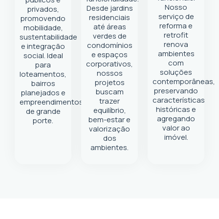
Nosso
Desde jardins
privados,
serviço de
residenciais
promovendo
reforma e
até áreas
mobilidade,
retrofit
verdes de
sustentabilidade
renova
condomínios
e integração
ambientes
e espaços
social. Ideal
com
corporativos,
para
soluções
nossos
loteamentos,
contemporâneas,
projetos
bairros
preservando
buscam
planejados e
características
trazer
empreendimentos
históricas e
equilíbrio,
de grande
agregando
bem-estar e
porte.
valor ao
valorização
imóvel.
dos
ambientes.