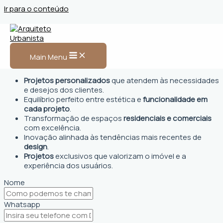
Ir para o conteúdo
Arquiteto Urbanista em
Epitaciolândia
Main Menu
Projetos personalizados
que atendem às necessidades
e desejos dos clientes.
Equilíbrio perfeito entre estética e
funcionalidade em
cada projeto
.
Transformação de espaços
residenciais e comerciais
com excelência.
Inovação alinhada às tendências mais recentes de
design
.
Projetos
exclusivos que valorizam o imóvel e a
experiência dos usuários.
Nome
Whatsapp