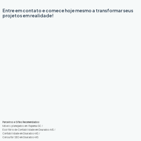
Entre em contato e comece hoje mesmo a transformar seus
projetos em realidade!
Parceiros e Sites Recomendados:
Móveis planejados em Itapema-SC
/
Escritório de Contabilidade em Dourados-MS
/
Contabilidade em Dourados-MS
/
Consultor SEO em Dourados-MS