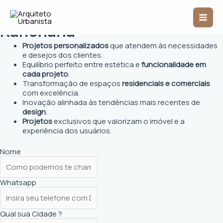
Ir
Arquiteto Urbanista em
Mai
para
o
Rancharia
Men
conteúdo
Projetos personalizados
que atendem às necessidades
e desejos dos clientes.
Equilíbrio perfeito entre estética e
funcionalidade em
cada projeto
.
Transformação de espaços
residenciais e comerciais
com excelência.
Inovação alinhada às tendências mais recentes de
design
.
Projetos
exclusivos que valorizam o imóvel e a
experiência dos usuários.
Nome
Whatsapp
Qual sua Cidade ?