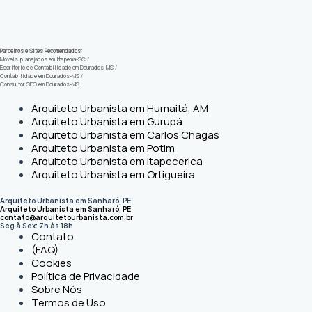
Parceiros e Sites Recomendados:
Móveis planejados em Itapema-SC
/
Escritório de Contabilidade em Dourados-MS
/
Contabilidade em Dourados-MS
/
Consultor SEO em Dourados-MS
Arquiteto Urbanista em Humaitá, AM
Arquiteto Urbanista em Gurupá
Arquiteto Urbanista em Carlos Chagas
Arquiteto Urbanista em Potim
Arquiteto Urbanista em Itapecerica
Arquiteto Urbanista em Ortigueira
Arquiteto Urbanista em Sanharó, PE
Arquiteto Urbanista em Sanharó
,
PE
contato@arquitetourbanista.com.br
Seg à Sex: 7h às 18h
Contato
(FAQ)
Cookies
Política de Privacidade
Sobre Nós
Termos de Uso