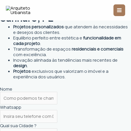
Ir
Arquiteto Urbanista em
Mai
para
o
Sanharó, PE
Men
conteúdo
Projetos personalizados
que atendem às necessidades
e desejos dos clientes.
Equilíbrio perfeito entre estética e
funcionalidade em
cada projeto
.
Transformação de espaços
residenciais e comerciais
com excelência.
Inovação alinhada às tendências mais recentes de
design
.
Projetos
exclusivos que valorizam o imóvel e a
experiência dos usuários.
Nome
Whatsapp
Qual sua Cidade ?