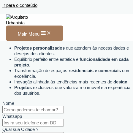
Ir para o conteúdo
Arquiteto Urbanista em
Santa Helena de Goiás
Main Menu
Projetos personalizados
que atendem às necessidades e
desejos dos clientes.
Equilíbrio perfeito entre estética e
funcionalidade em cada
projeto
.
Transformação de espaços
residenciais e comerciais
com
excelência.
Inovação alinhada às tendências mais recentes de
design
.
Projetos
exclusivos que valorizam o imóvel e a experiência
dos usuários.
Nome
Whatsapp
Qual sua Cidade ?