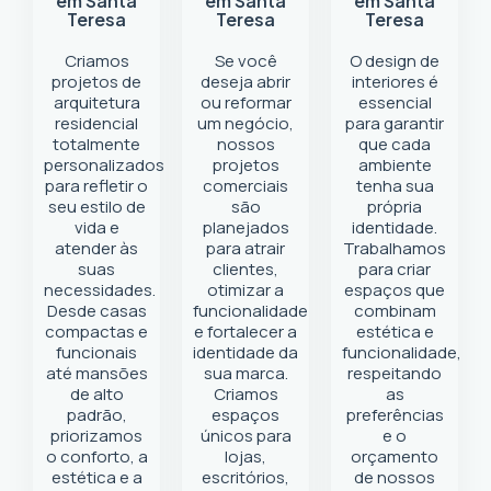
em Santa
em Santa
em Santa
Teresa
Teresa
Teresa
Criamos
Se você
O design de
projetos de
deseja abrir
interiores é
arquitetura
ou reformar
essencial
residencial
um negócio
,
para garantir
totalmente
nossos
que cada
personalizados
projetos
ambiente
para refletir o
comerciais
tenha sua
seu estilo de
são
própria
vida e
planejados
identidade.
atender às
para atrair
Trabalhamos
suas
clientes,
para criar
necessidades.
otimizar a
espaços que
Desde casas
funcionalidade
combinam
compactas e
e fortalecer a
estética e
funcionais
identidade da
funcionalidade,
até mansões
sua marca.
respeitando
de alto
Criamos
as
padrão,
espaços
preferências
priorizamos
únicos para
e o
o conforto, a
lojas,
orçamento
estética e a
escritórios,
de nossos