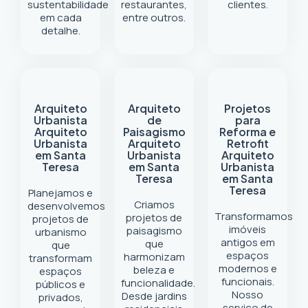
sustentabilidade
restaurantes,
clientes.
em cada
entre outros.
detalhe.
Arquiteto
Arquiteto
Projetos
Urbanista
de
para
Arquiteto
Paisagismo
Reforma e
Urbanista
Arquiteto
Retrofit
em Santa
Urbanista
Arquiteto
Teresa
em Santa
Urbanista
Teresa
em Santa
Teresa
Planejamos e
Criamos
desenvolvemos
Transformamos
projetos de
projetos de
imóveis
paisagismo
urbanismo
antigos em
que
que
espaços
harmonizam
transformam
modernos e
beleza e
espaços
funcionais.
funcionalidade.
públicos e
Nosso
Desde jardins
privados,
serviço de