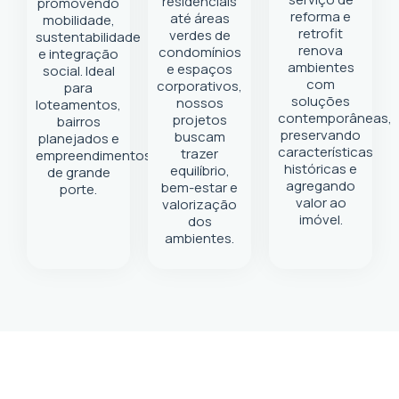
residenciais
promovendo
reforma e
até áreas
mobilidade,
retrofit
verdes de
sustentabilidade
renova
condomínios
e integração
ambientes
e espaços
social. Ideal
com
corporativos,
para
soluções
nossos
loteamentos,
contemporâneas,
projetos
bairros
preservando
buscam
planejados e
características
trazer
empreendimentos
históricas e
equilíbrio,
de grande
agregando
bem-estar e
porte.
valor ao
valorização
imóvel.
dos
ambientes.