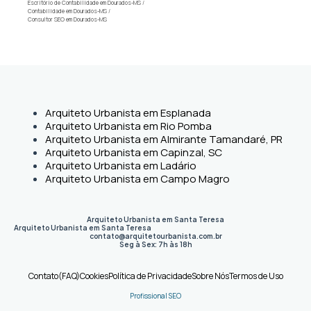
Escritório de Contabilidade em Dourados-MS
/
Contabilidade em Dourados-MS
/
Consultor SEO em Dourados-MS
Arquiteto Urbanista em Esplanada
Arquiteto Urbanista em Rio Pomba
Arquiteto Urbanista em Almirante Tamandaré, PR
Arquiteto Urbanista em Capinzal, SC
Arquiteto Urbanista em Ladário
Arquiteto Urbanista em Campo Magro
Arquiteto Urbanista em Santa Teresa
Arquiteto Urbanista em Santa Teresa
contato@arquitetourbanista.com.br
Seg à Sex: 7h às 18h
Contato
(FAQ)
Cookies
Política de Privacidade
Sobre Nós
Termos de Uso
Profissional SEO