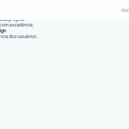
e Meriti, RJ
Ho
 e desejos dos clientes.
cada projeto
.
com excelência.
ign
.
ncia dos usuários.