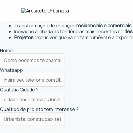
Ir
Arquiteto Urbanista em São João d
para
Projetos personalizados
que atendem às necessidades
o
Equilíbrio perfeito entre estética e
funcionalidade em 
conteúdo
Transformação de espaços
residenciais e comerciais
Inovação alinhada às tendências mais recentes de
des
Projetos
exclusivos que valorizam o imóvel e a experiê
Nome
Whatsapp
Qual sua Cidade ?
Qual tipo de projeto tem interesse ?