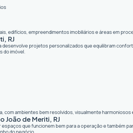
ios
iais, edifícios, empreendimentos imobiliários e áreas em pr
i, RJ
ta desenvolve projetos personalizados que equilibram confor
os do imóvel.
lia, com ambientes bem resolvidos, visualmente harmoniosos e
 João de Meriti, RJ
iar espaços que funcionem bem para a operação e também para 
enho do negócio.