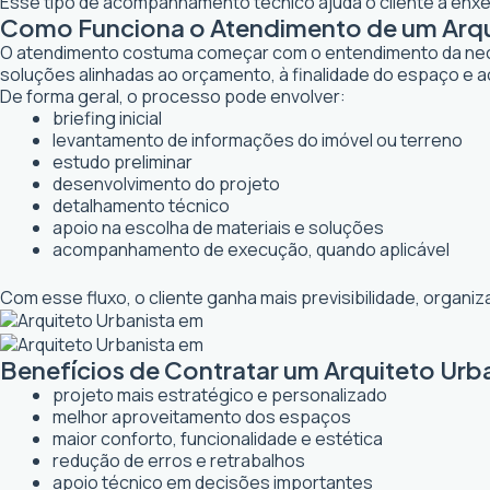
Esse tipo de acompanhamento técnico ajuda o cliente a enxerg
Como Funciona o Atendimento de um Arquit
O atendimento costuma começar com o entendimento da necessi
soluções alinhadas ao orçamento, à finalidade do espaço e a
De forma geral, o processo pode envolver:
briefing inicial
levantamento de informações do imóvel ou terreno
estudo preliminar
desenvolvimento do projeto
detalhamento técnico
apoio na escolha de materiais e soluções
acompanhamento de execução, quando aplicável
Com esse fluxo, o cliente ganha mais previsibilidade, organ
Benefícios de Contratar um Arquiteto Urba
projeto mais estratégico e personalizado
melhor aproveitamento dos espaços
maior conforto, funcionalidade e estética
redução de erros e retrabalhos
apoio técnico em decisões importantes