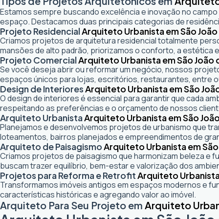
Tipos de Projetos Arquitetônicos em
Arquiteto
Estamos sempre buscando excelência e inovação no campo
espaço. Destacamos duas principais categorias de residênci
Projeto Residencial
Arquiteto Urbanista em São João 
Criamos projetos de arquitetura residencial totalmente pers
mansões de alto padrão, priorizamos o conforto, a estética e
Projeto Comercial
Arquiteto Urbanista em São João d
Se você deseja abrir ou reformar um negócio
, nossos projeto
espaços únicos para lojas, escritórios, restaurantes, entre o
Design de Interiores
Arquiteto Urbanista em São João
O design de interiores é essencial para garantir que cada a
respeitando as preferências e o orçamento de nossos client
Arquiteto Urbanista
Arquiteto Urbanista em São João
Planejamos e desenvolvemos projetos de urbanismo que trans
loteamentos, bairros planejados e empreendimentos de gra
Arquiteto de Paisagismo
Arquiteto Urbanista em São 
Criamos projetos de paisagismo que harmonizam beleza e fun
buscam trazer equilíbrio, bem-estar e valorização dos ambie
Projetos para Reforma e Retrofit
Arquiteto Urbanista
Transformamos imóveis antigos em espaços modernos e func
características históricas e agregando valor ao imóvel.
Arquiteto Para Seu Projeto em
Arquiteto Urban