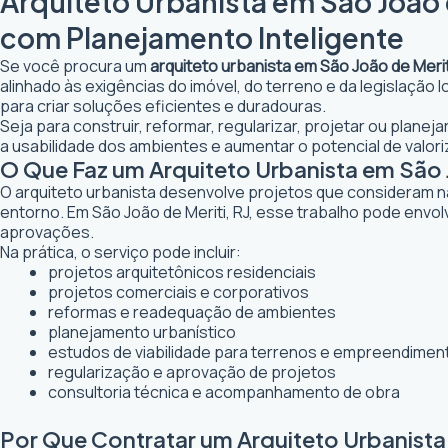
Arquiteto Urbanista em São João d
com Planejamento Inteligente
Se você procura um
arquiteto urbanista em São João de Merit
alinhado às exigências do imóvel, do terreno e da legislação
para criar soluções eficientes e duradouras.
Seja para construir, reformar, regularizar, projetar ou plane
a usabilidade dos ambientes e aumentar o potencial de valori
O Que Faz um Arquiteto Urbanista em São J
O arquiteto urbanista desenvolve projetos que consideram n
entorno. Em São João de Meriti, RJ, esse trabalho pode envo
aprovações.
Na prática, o serviço pode incluir:
projetos arquitetônicos residenciais
projetos comerciais e corporativos
reformas e readequação de ambientes
planejamento urbanístico
estudos de viabilidade para terrenos e empreendimen
regularização e aprovação de projetos
consultoria técnica e acompanhamento de obra
Por Que Contratar um Arquiteto Urbanista 