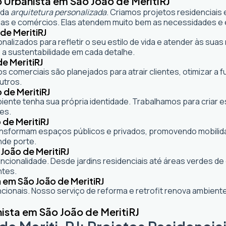
 Urbanista em São João de Meriti
RJ
 da
arquitetura personalizada
. Criamos projetos residenciais
as e comércios. Elas atendem muito bem as necessidades e e
de Meriti
RJ
onalizados para refletir o seu estilo de vida e atender às s
 a sustentabilidade em cada detalhe.
e Meriti
RJ
s comerciais são planejados para atrair clientes, otimizar a 
utros.
 de Meriti
RJ
mbiente tenha sua própria identidade. Trabalhamos para criar
es.
 de Meriti
RJ
formam espaços públicos e privados, promovendo mobilidade,
nde porte.
João de Meriti
RJ
cionalidade. Desde jardins residenciais até áreas verdes d
ntes.
 em São João de Meriti
RJ
ionais. Nosso serviço de reforma e retrofit renova ambie
ista em São João de Meriti
RJ