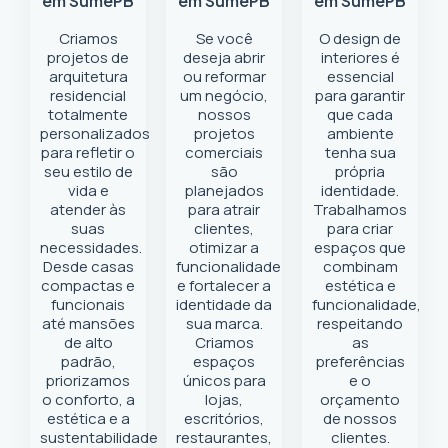
em Sumé
PB
em Sumé
PB
em Sumé
PB
Criamos
Se você
O design de
projetos de
deseja abrir
interiores é
arquitetura
ou reformar
essencial
residencial
um negócio
,
para garantir
totalmente
nossos
que cada
personalizados
projetos
ambiente
para refletir o
comerciais
tenha sua
seu estilo de
são
própria
vida e
planejados
identidade.
atender às
para atrair
Trabalhamos
suas
clientes,
para criar
necessidades.
otimizar a
espaços que
Desde casas
funcionalidade
combinam
compactas e
e fortalecer a
estética e
funcionais
identidade da
funcionalidade,
até mansões
sua marca.
respeitando
de alto
Criamos
as
padrão,
espaços
preferências
priorizamos
únicos para
e o
o conforto, a
lojas,
orçamento
estética e a
escritórios,
de nossos
sustentabilidade
restaurantes,
clientes.