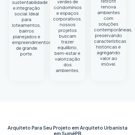
retrofit
verdes de
sustentabilidade
renova
condomínios
e integração
ambientes
e espaços
social. Ideal
com
corporativos,
para
soluções
nossos
loteamentos,
contemporâneas,
projetos
bairros
preservando
buscam
planejados e
características
trazer
empreendimentos
históricas e
equilíbrio,
de grande
agregando
bem-estar e
porte.
valor ao
valorização
imóvel.
dos
ambientes.
Arquiteto Para Seu Projeto em
Arquiteto Urbanista
em Sumé
PB