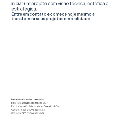
iniciar um projeto com visão técnica, estética e
estratégica.
Entre em contato e comece hoje mesmo a
transformar seus projetos em realidade!
Parceiros e Sites Recomendados:
Móveis planejados em Itapema-SC
/
Escritório de Contabilidade em Dourados-MS
/
Contabilidade em Dourados-MS
/
Consultor SEO em Dourados-MS