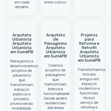
em cada
entre outros.
detalhe.
Arquiteto
Arquiteto
Projetos
Urbanista
de
para
Arquiteto
Paisagismo
Reforma e
Urbanista
Arquiteto
Retrofit
em Sumé
PB
Urbanista
Arquiteto
em Sumé
PB
Urbanista
em Sumé
PB
Planejamos e
Criamos
desenvolvemos
Transformamos
projetos de
projetos de
imóveis
paisagismo
urbanismo
antigos em
que
que
espaços
harmonizam
transformam
modernos e
beleza e
espaços
funcionais.
funcionalidade.
públicos e
Nosso
Desde jardins
privados,
serviço de
residenciais
promovendo
reforma e
até áreas
mobilidade,