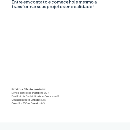
Entre em contato e comece hoje mesmo a
transformar seus projetos em realidade!
Parceiros e Sites Recomendados:
Móveis planejados em Itapema-SC
/
Escritório de Contabilidade em Dourados-MS
/
Contabilidade em Dourados-MS
/
Consultor SEO em Dourados-MS