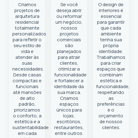
Criamos
Se você
O design de
projetos de
deseja abrir
interiores é
arquitetura
ou reformar
essencial
residencial
um negócio
,
para garantir
totalmente
nossos
que cada
personalizados
projetos
ambiente
para refletir o
comerciais
tenha sua
seu estilo de
são
própria
vida e
planejados
identidade.
atender às
para atrair
Trabalhamos
suas
clientes,
para criar
necessidades.
otimizar a
espaços que
Desde casas
funcionalidade
combinam
compactas e
e fortalecer a
estética e
funcionais
identidade da
funcionalidade,
até mansões
sua marca.
respeitando
de alto
Criamos
as
padrão,
espaços
preferências
priorizamos
únicos para
e o
o conforto, a
lojas,
orçamento
estética e a
escritórios,
de nossos
sustentabilidade
restaurantes,
clientes.
em cada
entre outros.