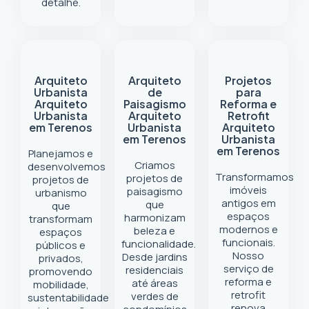
detalhe.
Arquiteto
Arquiteto
Projetos
Urbanista
de
para
Arquiteto
Paisagismo
Reforma e
Urbanista
Arquiteto
Retrofit
em Terenos
Urbanista
Arquiteto
em Terenos
Urbanista
em Terenos
Planejamos e
Criamos
desenvolvemos
Transformamos
projetos de
projetos de
imóveis
paisagismo
urbanismo
antigos em
que
que
espaços
harmonizam
transformam
modernos e
beleza e
espaços
funcionais.
funcionalidade.
públicos e
Nosso
Desde jardins
privados,
serviço de
residenciais
promovendo
reforma e
até áreas
mobilidade,
retrofit
verdes de
sustentabilidade
renova