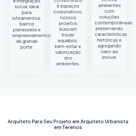
condomínios
e integração
ambientes
e espaços
social. Ideal
com
corporativos,
para
soluções
nossos
loteamentos,
contemporâneas,
projetos
bairros
preservando
buscam
planejados e
características
trazer
empreendimentos
históricas e
equilíbrio,
de grande
agregando
bem-estar e
porte.
valor ao
valorização
imóvel.
dos
ambientes.
Arquiteto Para Seu Projeto em
Arquiteto Urbanista
em Terenos