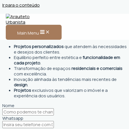
Ir para o conteúdo
Arquiteto Urbanista em Três
Passos
Main Menu
Projetos personalizados
que atendem às necessidades
e desejos dos clientes.
Equilíbrio perfeito entre estética e
funcionalidade em
cada projeto
.
Transformação de espaços
residenciais e comerciais
com excelência.
Inovação alinhada às tendências mais recentes de
design
.
Projetos
exclusivos que valorizam o imóvel e a
experiência dos usuários.
Nome
Whatsapp