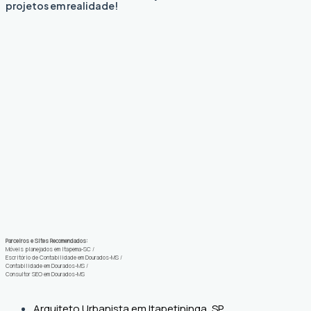
projetos em realidade!
Parceiros e Sites Recomendados:
Móveis planejados em Itapema-SC
/
Escritório de Contabilidade em Dourados-MS
/
Contabilidade em Dourados-MS
/
Consultor SEO em Dourados-MS
Arquiteto Urbanista em Itapetininga, SP