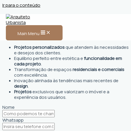
Ir para o conteúdo
Arquiteto Urbanista em
Tucano
Main Menu
Projetos personalizados
que atendem às necessidades
e desejos dos clientes.
Equilíbrio perfeito entre estética e
funcionalidade em
cada projeto
.
Transformação de espaços
residenciais e comerciais
com excelência.
Inovação alinhada às tendências mais recentes de
design
.
Projetos
exclusivos que valorizam o imóvel e a
experiência dos usuários.
Nome
Whatsapp