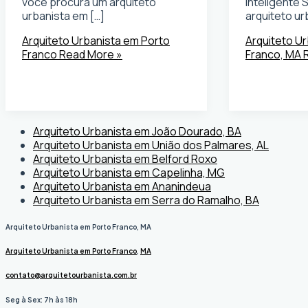
você procura um arquiteto
Inteligente
urbanista em […]
arquiteto ur
Arquiteto Urbanista em Porto
Arquiteto U
Franco
Read More »
Franco, MA
R
Arquiteto Urbanista em João Dourado, BA
Arquiteto Urbanista em União dos Palmares, AL
Arquiteto Urbanista em Belford Roxo
Arquiteto Urbanista em Capelinha, MG
Arquiteto Urbanista em Ananindeua
Arquiteto Urbanista em Serra do Ramalho, BA
Arquiteto Urbanista em Porto Franco, MA
Arquiteto Urbanista em Porto Franco
,
MA
contato@arquitetourbanista.com.br
Seg à Sex: 7h às 18h