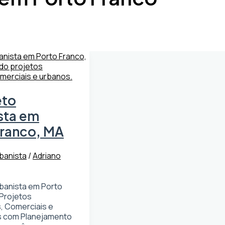
eto
sta em
Franco, MA
banista
/
Adriano
rbanista em Porto
 Projetos
, Comerciais e
s com Planejamento