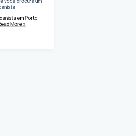
 Se você procura um
banista
rbanista em Porto
ead More »